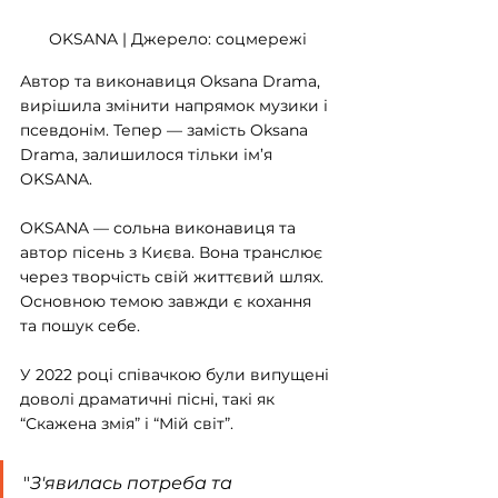
OKSANA | Джерело: соцмережі
Автор та виконавиця Oksana Drama, 
вирішила змінити напрямок музики і 
псевдонім. Тепер — замість Oksana 
Drama, залишилося тільки ім’я 
OKSANA.
OKSANA — сольна виконавиця та 
автор пісень з Києва. Вона транслює 
через творчість свій життєвий шлях. 
Основною темою завжди є кохання 
та пошук себе.
У 2022 році співачкою були випущені 
доволі драматичні пісні, такі як 
“Скажена змія” і “Мій світ”.
"
З'явилась потреба та 