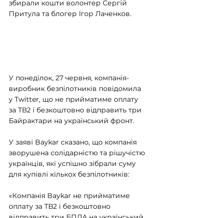
збирали кошти волонтер Сергій 
Притула та блогер Ігор Лаченков.
У понеділок, 27 червня, компанія-
виробник безпілотників повідомила 
у Twitter, що не прийматиме оплату 
за ТВ2 і безкоштовно відправить три 
Байрактари на український фронт.
У заяві Baykar сказано, що компанія 
зворушена солідарністю та рішучістю 
українців, які успішно зібрали суму 
для купівлі кількох безпілотників:
«Компанія Baykar не прийматиме 
оплату за ТВ2 і безкоштовно 
відправить три БПЛА на український 