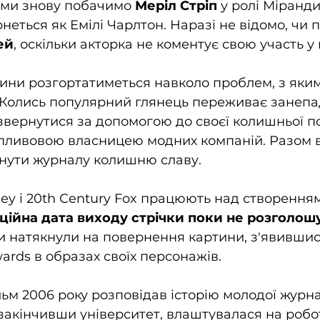
 ми знову побачимо 
Меріл Стріп
 у ролі Міранди 
неться як Емілі Чарлтон. Наразі не відомо, чи 
ей
, оскільки акторка не коментує свою участь у 
ини розгортатиметься навколо проблем, з яким
 Колись популярний глянець переживає занепад
звернутися за допомогою до своєї колишньої п
 впливовою власницею модних компаній. Разом 
нути журналу колишню славу.
ney і 20th Century Fox працюють над створення
ційна дата виходу стрічки поки не розголош
и натякнули на повернення картини, з'явившис
ards в образах своїх персонажів.
ьм 2006 року розповідав історію молодої журна
 закінчивши університет, влаштувалася на робо