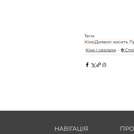
Теги:
Кіно
Диявол носить П
Кіно і серіали
🌐 Ст
НАВІГАЦІЯ
ПРО