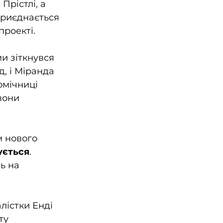
Прістлі, а 
приєднається 
проекті.
и зіткнувся 
, і Міранда 
омічниці 
вони 
м нового 
ується
. 
ь на 
лістки Енді 
ту 