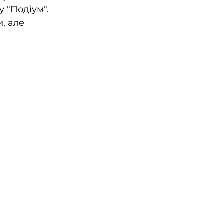
 "Подіум". 
, але 