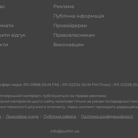
ас
Реклама
Публічна інформація
имати
Провайдерам
ити відгук
Правовласникам
кти
Виконавцям
 сфері медіа: R11-01896 (SUN FM)
|
R11-02234 (SUN FM Плюс)
|
R11-02328 (S
ртнерський матеріал» публікуються на правах реклами.
тання матеріалів цього сайту можливе тільки за умови попередньої пи
тися технології штучного інтелекту. Увесь контент проходить редакційн
а
|
Ліцензійна угода
|
Публічна оферта
|
Політика конфіденційності
info@sunfm.ua