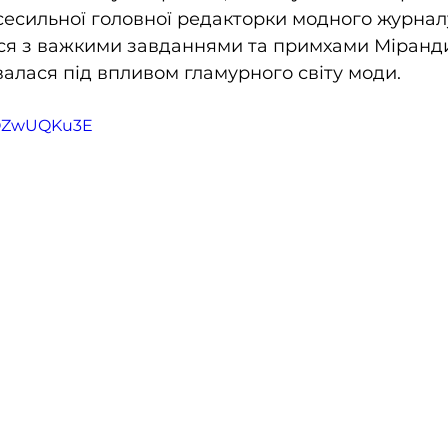
есильної головної редакторки модного журналу
ся з важкими завданнями та примхами Міранди
алася під впливом гламурного світу моди.
6ZOZwUQKu3E