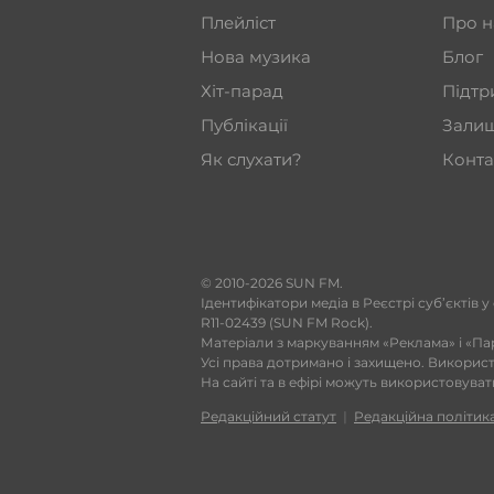
Плейліст
Про н
Нова музика
Блог
Хіт-парад
Підтр
Публікації
Залиш
Як слухати?
Конта
​© 2010-2026 SUN FM.
Ідентифікатори медіа в Реєстрі суб’єктів у
R11-02439 (SUN FM Rock).
Матеріали з маркуванням «Реклама» і «Па
Усі права дотримано і захищено. Викорис
На сайті та в ефірі можуть використовува
Редакційний статут
|
Редакційна політик