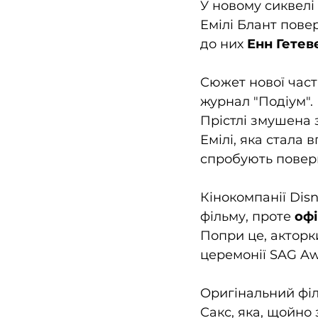
У новому сиквелі
Емілі Блант повер
до них 
Енн Гетев
Сюжет нової част
журнал "Подіум".
Прістлі змушена 
Емілі, яка стала
спробують повер
Кінокомпанії Dis
фільму, проте 
офі
Попри це, акторк
церемонії SAG Aw
Оригінальний філ
Сакс, яка, щойно