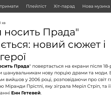
дтримати
Плейліст
Хіт-парад
Нова музика
1 хв
 носить Прада"
ється: новий сюжет і
 герої
осить Прада
" повертається на екрани після 18-р
и шанувальникам нову порцію драми та моди. 
м вийшов у 2006 році, розповідаючи про світ г
ю Міранди Прістлі, яку зіграла Меріл Стріп, та ї
анні 
Енн Гетевей
.