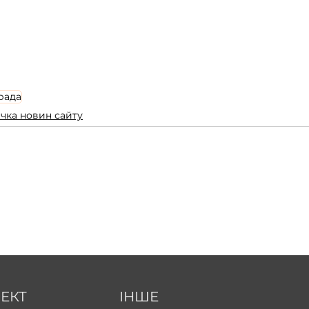
рада
річка новин сайту
ЕКТ
ІНШЕ