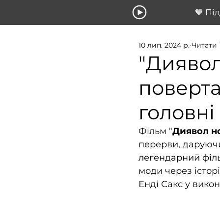
🧡 Пі
10 лип. 2024 р.
Читати 
"Диявол
поверта
головні
Фільм "
Диявол н
перерви, даруюч
легендарний філь
моди через історі
Енді Сакс у викон