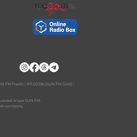
UN FM Fresh)
|
R11-02396 (SUN FM Gold)
|
сьмової згоди SUN FM.
ий контроль.