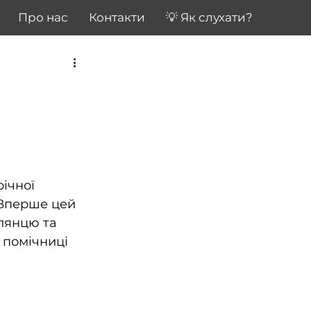
Про нас
Контакти
💡 Як слухати?
ічної 
Вперше цей 
лянцю та 
ї помічниці 