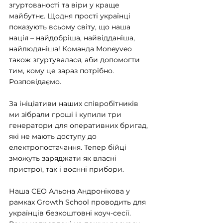
згуртованості та віри у краще 
майбутнє. Щодня прості українці 
показують всьому світу, що наша 
нація – найдобріша, найвідданіша, 
найлюдяніша! Команда Moneyveo 
також згуртувалася, аби допомогти 
тим, кому це зараз потрібно. 
Розповідаємо.
За ініціативи наших співробітників 
ми зібрали гроші і купили три 
генератори для оперативних бригад, 
які не мають доступу до 
електропостачання. Тепер бійці 
зможуть заряджати як власні 
пристрої, так і воєнні прибори.
Наша CEO Альона Андронікова у 
рамках Growth School проводить для 
українців безкоштовні коуч-сесії. 