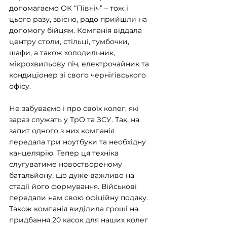
допомагаємо ОК “Північ” – тож і 
цього разу, звісно, радо прийшли на 
допомогу бійцям. Компанія віддала 
центру столи, стільці, тумбочки, 
шафи, а також холодильник, 
мікрохвильову піч, електрочайник та 
кондиціонер зі свого чернігівського 
офісу.
Не забуваємо і про своїх колег, які 
зараз служать у ТрО та ЗСУ. Так, на 
запит одного з них компанія 
передала три ноутбуки та необхідну 
канцелярію. Тепер ця техніка 
слугуватиме новоствореному 
батальйону, що дуже важливо на 
стадії його формування. Військові 
передали нам свою офіційну подяку. 
Також компанія виділила гроші на 
придбання 20 касок для наших колег 