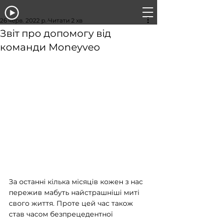
26 черв. 2022 р.
Читати 2 хв
Звіт про допомогу від
команди Moneyveo
За останні кілька місяців кожен з нас 
пережив мабуть найстрашніші миті 
свого життя. Проте цей час також 
став часом безпрецедентної 