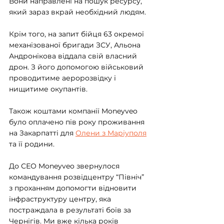
Вони направлені на пошук ресурсу, 
який зараз вкрай необхідний людям.
Крім того, на запит бійця 63 окремої 
механізованої бригади ЗСУ, Альона 
Андронікова віддала свій власний 
дрон. З його допомогою військовий 
проводитиме аеророзвідку і 
нищитиме окупантів.
Також коштами компанії Moneyveo 
було оплачено пів року проживання 
на Закарпатті для 
Олени з Маріуполя
та її родини.
До СЕО Moneyveo звернулося 
командування розвідцентру “Північ” 
з проханням допомогти відновити 
інфраструктуру центру, яка 
постраждала в результаті боїв за 
Чернігів. Ми вже кілька років 