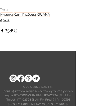
Теги:
Музика
Катя Глєбова
IGUANA
Архів
​©
2010-2026
SUN FM.
Ідентифікатори медіа в Реєстрі суб’єктів у сфері
медіа: R11-01896 (SUN FM)
|
R11-02234 (SUN FM
Плюс)
|
R11-02328 (SUN FM Fresh)
|
R11-02396
(SUN FM Gold)
|
R11-02439 (SUN FM Rock).