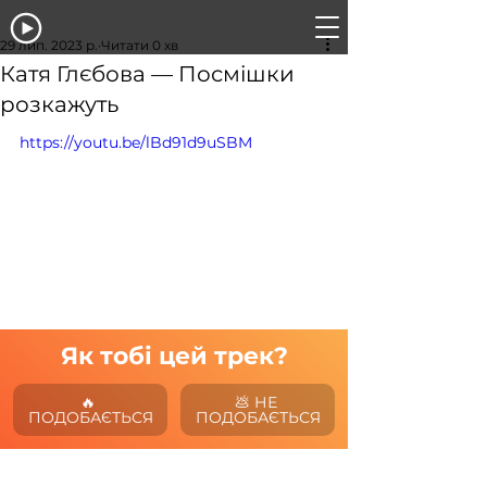
29 лип. 2023 р.
Читати 0 хв
Катя Глєбова — Посмішки
розкажуть
https://youtu.be/lBd91d9uSBM
Як тобі цей трек?
🔥 
💩 НЕ 
ПОДОБАЄТЬСЯ
ПОДОБАЄТЬСЯ