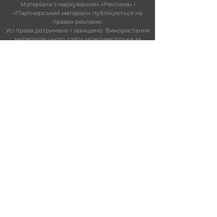
Матеріали з маркуванням «Реклама» і
«Партнерський матеріал» публікуються на
правах реклами.
Усі права дотримано і захищено. Використання
матеріалів цього сайту можливе тільки за
умови попередньої письмової згоди SUN FM.
На сайті та в ефірі можуть використовуватися
технології штучного інтелекту. Увесь контент
проходить редакційний контроль.
Редакційний статут
|
Редакційна
політика
|
Ліцензійна угода
|
Публічна
оферта
|
Політика конфіденційності
ПАРТНЕРИ
info@sunfm.ua