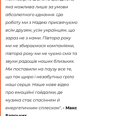
яка можлива лише за умови 
абсолютного єднання. Цю 
роботу ми з Надею присвячуємо 
всім друзям, усім українцям, що 
зараз не з нами. Півтора року 
ми не збираємося компаніями, 
півтора року ми не чуємо сміх та 
звуки радощів наших близьких. 
Ми поставили на паузу все те, 
що так щиро і незабутньо гріло 
наші серця. Наше нове відео 
про емоційні гойдалки, де 
музика стає спасінням й 
енергетичним сплеском
", 
- Макс 
Барських
.