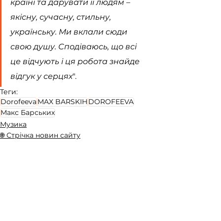
країні та дарувати її людям – 
якісну, сучасну, стильну, 
українську. Ми вклали сюди 
свою душу. Сподіваюсь, що всі 
це відчують і ця робота знайде 
відгук у серцях
".
Теги:
Dorofeeva
MAX BARSKIH
DOROFEEVA
Макс Барських
Музика
🌐 Стрічка новин сайту