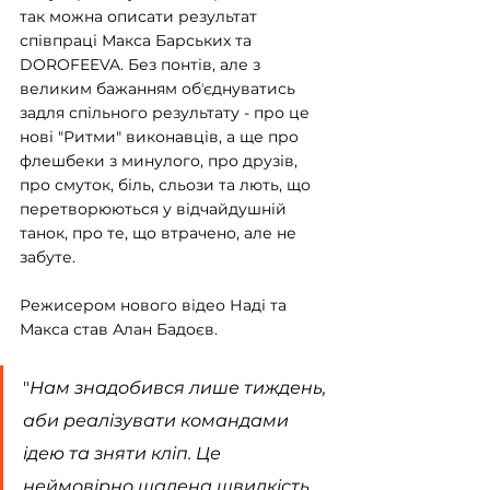
так можна описати результат 
співпраці Макса Барських та 
DOROFEEVA. Без понтів, але з 
великим бажанням обʼєднуватись 
задля спільного результату - про це 
нові "Ритми" виконавців, а ще про 
флешбеки з минулого, про друзів, 
про смуток, біль, сльози та лють, що 
перетворюються у відчайдушній 
танок, про те, що втрачено, але не 
забуте.
Режисером нового відео Наді та 
Макса став Алан Бадоєв.
"
Нам знадобився лише тиждень, 
аби реалізувати командами 
ідею та зняти кліп. Це 
неймовірно шалена швидкість, 