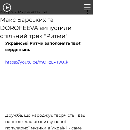
19 серп. 2023 р.
Читати 1 хв
Макс Барських та
DOROFEEVA випустили
спільний трек "Ритми"
Українські Ритми заполонять твоє 
серденько.
https://youtu.be/mOFzLPT98_k
Дружба, що народжує творчість і дає 
поштовх для розвитку нової 
популярної музики в Україні, - саме 