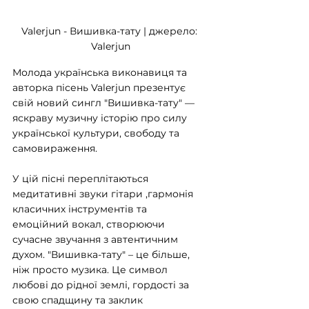
Valerjun - Вишивка-тату | джерело: 
Valerjun
Молода українська виконавиця та 
авторка пісень Valerjun презентує 
свій новий сингл "Вишивка-тату" — 
яскраву музичну історію про силу 
української культури, свободу та 
самовираження.
У цій пісні переплітаються 
медитативні звуки гітари ,гармонія 
класичних інструментів та 
емоційний вокал, створюючи 
сучасне звучання з автентичним 
духом. "Вишивка-тату" – це більше, 
ніж просто музика. Це символ 
любові до рідної землі, гордості за 
свою спадщину та заклик 