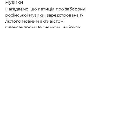
музики
Нагадаємо, що петиція про заборону 
російської музики, зареєстрована 17 
лютого мовним активістом 
Олександром Леоненком, набрала 
рекордні 28 тисяч підписів лише за 
три дні. Паралельно, у Києві 
спалахнув скандал після того, як у 
одному з нічних клубів відвідувачі 
розважалися під російськомовну 
музику, що викликало хвилю 
обурення в соцмережах.
Фінальний акорд
Відмова від російської музики – це 
не лише емоційний жест, а й 
практичний внесок у перемогу 
України. Кожен вибір на користь 
українського продукту – це ще один 
крок до зменшення фінансування 