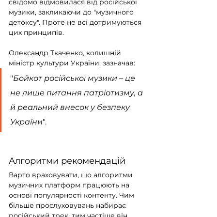
свідомо відмовилася від російської 
музики, закликаючи до "музичного 
детоксу". Проте не всі дотримуються 
цих принципів.
Олександр Ткаченко, колишній 
міністр культури України, зазначав:
"
Бойкот російської музики – це 
не лише питання патріотизму, а 
й реальний внесок у безпеку 
України
".
Алгоритми рекомендацій
Варто враховувати, що алгоритми 
музичних платформ працюють на 
основі популярності контенту. Чим 
більше прослуховувань набирає 
російський трек, тим частіше він 