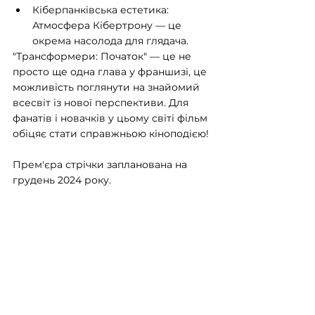
Кіберпанківська естетика: 
Атмосфера Кібертрону — це 
окрема насолода для глядача.
"Трансформери: Початок" — це не 
просто ще одна глава у франшизі, це 
можливість поглянути на знайомий 
всесвіт із нової перспективи. Для 
фанатів і новачків у цьому світі фільм 
обіцяє стати справжньою кіноподією!
Прем'єра стрічки запланована на 
грудень 2024 року.
Дивитись "Трансформери: Початок" 
на SWEET.TV
Теги:
Кіноблог
Кіно
Трансформери
Кіноблог
🌐 Стрічка новин сайту