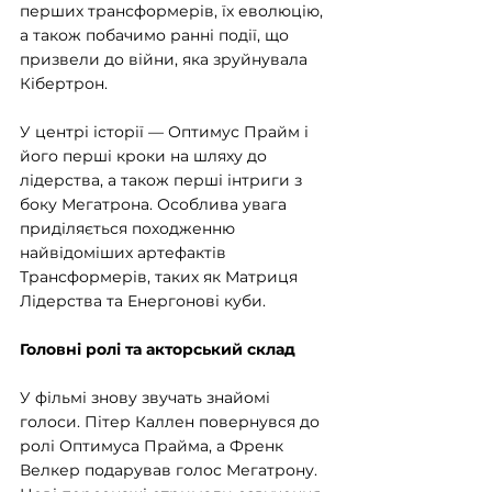
перших трансформерів, їх еволюцію, 
а також побачимо ранні події, що 
призвели до війни, яка зруйнувала 
Кібертрон.
У центрі історії — Оптимус Прайм і 
його перші кроки на шляху до 
лідерства, а також перші інтриги з 
боку Мегатрона. Особлива увага 
приділяється походженню 
найвідоміших артефактів 
Трансформерів, таких як Матриця 
Лідерства та Енергонові куби.
Головні ролі та акторський склад
У фільмі знову звучать знайомі 
голоси. Пітер Каллен повернувся до 
ролі Оптимуса Прайма, а Френк 
Велкер подарував голос Мегатрону. 