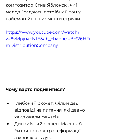
композитор Стив Яблонскі, чиї 
мелодії задають потрібний тон у 
найемоційніші моменти стрічки.
https://www.youtube.com/watch?
v=8vMpjnvpNtE&ab_channel=B%26HFil
mDistributionCompany
Чому варто подивитися?
Глибокий сюжет: Фільм дає 
відповіді на питання, які давно 
хвилювали фанатів.
Динамічний екшен: Масштабні 
битви та нові трансформації 
захоплюють дух.