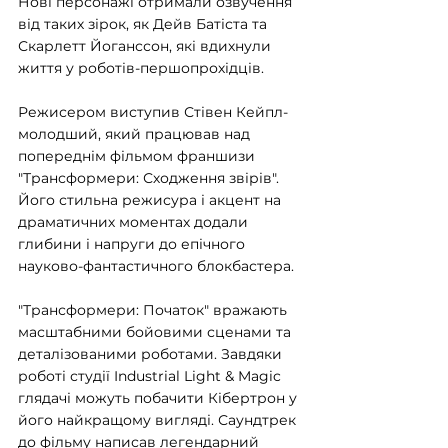
Нові персонажі отримали озвучення 
від таких зірок, як Дейв Батіста та 
Скарлетт Йоганссон, які вдихнули 
життя у роботів-першопрохідців.
Режисером виступив Стівен Кейпл-
молодший, який працював над 
попереднім фільмом франшизи 
"Трансформери: Сходження звірів". 
Його стильна режисура і акцент на 
драматичних моментах додали 
глибини і напруги до епічного 
науково-фантастичного блокбастера.
"Трансформери: Початок" вражають 
масштабними бойовими сценами та 
деталізованими роботами. Завдяки 
роботі студії Industrial Light & Magic 
глядачі можуть побачити Кібертрон у 
його найкращому вигляді. Саундтрек 
до фільму написав легендарний 