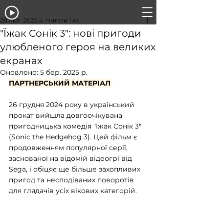
28 лют. 2025 р.
Читати 1 хв
"Їжак Сонік 3": нові пригоди
улюбленого героя на великих
екранах
Оновлено:
5 бер. 2025 р.
ПАРТНЕРСЬКИЙ МАТЕРІАЛ 
26 грудня 2024 року в український 
прокат вийшла довгоочікувана 
пригодницька комедія "Їжак Сонік 3" 
(Sonic the Hedgehog 3). Цей фільм є 
продовженням популярної серії, 
заснованої на відомій відеогрі від 
Sega, і обіцяє ще більше захопливих 
пригод та несподіваних поворотів 
для глядачів усіх вікових категорій.