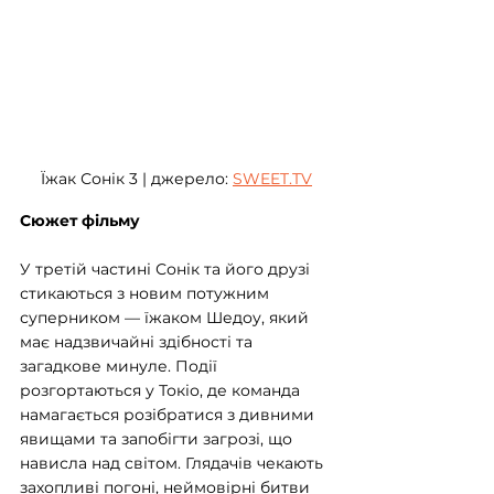
Їжак Сонік 3 | джерело: 
SWEET.TV
Сюжет фільму
У третій частині Сонік та його друзі 
стикаються з новим потужним 
суперником — їжаком Шедоу, який 
має надзвичайні здібності та 
загадкове минуле. Події 
розгортаються у Токіо, де команда 
намагається розібратися з дивними 
явищами та запобігти загрозі, що 
нависла над світом. Глядачів чекають 
захопливі погоні, неймовірні битви 