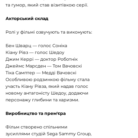
та гумор, який став візитівкою серії.
Акторський склад
Ролі у фільмі озвучують та виконують:
Бен Шварц — голос Соніка
Кіану Рівз — голос Шедоу
Джим Керрі — доктор Роботнік
Джеймс Марсден — Том Вачовскі
Тіка Самптер — Медді Вачовскі
Особливою родзинкою фільму стала 
участь Кіану Рівза, який надав голос 
новому антагоністу Шедоу, додаючи 
персонажу глибини та харизми. 
Виробництво та прем'єра
Фільм створено спільними 
зусиллями студій Sega Sammy Group, 