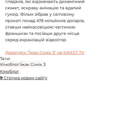
глядачів, які відзначають динамічний 
сюжет, яскраву анімацію та вдалий 
гумор. Фільм зібрав у світовому 
прокаті понад 478 мільйонів доларів, 
ставши найкасовішою частиною 
франшизи та посівши друге місце 
серед екранізацій відеоігор.
Дивитись "Їжак Сонік 3" на SWEET.TV
Теги:
Кіноблог
Їжак Сонік 3
Кіноблог
🌐 Стрічка новин сайту