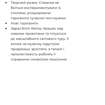
Творчий ризик: Співачка не 
боїться експериментувати зі 
стилями, розширюючи 
горизонти сучасної поп-музики.
Нові горизонти
Зараз Біллі Айліш працює над 
новими проектами та готується 
до масштабного світового туру. Її 
вплив на музичну індустрію 
продовжує зростати, а талант і 
наполегливість роблять її 
справжнім символом покоління.
Біллі Айліш залишається голосом 
сучасності, її музика об'єднує 
мільйони та надихає на більше.
Теги:
Billie Eilish
Зірки
Музика