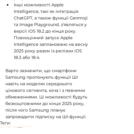
Інші можливості Apple 
Intelligence, такі як інтеграція 
ChatGPT, а також функції Genmoji 
та Image Playground, з’являться у 
версії iOS 18.2 до кінця року. 
Повноцінний запуск Apple 
Intelligence заплановано на весну 
2025 року разом із релізом iOS 
18.3 або 18.4.
Варто зазначити, що смартфони 
Samsung пропонують функції ШІ 
навіть на моделях середнього 
цінового сегмента, хоча і з певними 
обмеженнями. Ці можливості будуть 
безкоштовними до кінця 2025 року, 
після чого Samsung планує 
запровадити підписку на ШІ-функції.
Теги:
Apple
AI
iPhone