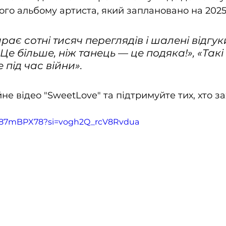
ого альбому артиста, який заплановано на 2025 
рає сотні тисяч переглядів і шалені відгуки
«Це більше, ніж танець — це подяка!», «Такі
 під час війни».
не відео "SweetLove" та підтримуйте тих, хто з
Sy87mBPX78?si=vogh2Q_rcV8Rvdua