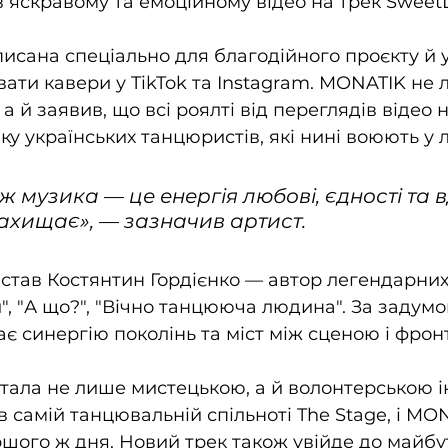
 в яскравому та емоційному відео на трек Sweet
писана спеціально для благодійного проєкту й 
вати кавери у TikTok та Instagram. MONATIK не 
а й заявив, що всі роялті від переглядів відео 
ку українських танцюристів, які нині воюють у 
іж музика — це енергія любові, єдності та в
 захищає
», — зазначив артист.
став Костянтин Гордієнко — автор легендарних 
, "А що?", "Вічно танцююча людина". За задумом
є синергію поколінь та міст між сценою і фрон
стала не лише мистецькою, а й волонтерською і
 самій танцювальній спільноті The Stage, і MO
ршого ж дня. Новий трек також увійде до майбу