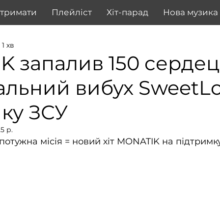
дтримати
Плейліст
Хіт-парад
Нова музика
1 хв
 запалив 150 сердец
льний вибух SweetLo
ку ЗСУ
5 р.
 потужна місія = новий хіт MONATIK на підтримк