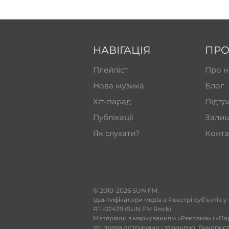
НАВІГАЦІЯ
ПРО
Плейліст
Про н
Нова музика
Блог
Хіт-парад
Підтр
Публікації
Залиш
Як слухати?
Конта
​© 2010-2026 SUN FM.
Ідентифікатори медіа в Реєстрі суб’єктів у
R11-02439 (SUN FM Rock).
Матеріали з маркуванням «Реклама» і «Па
Усі права дотримано і захищено. Викорис