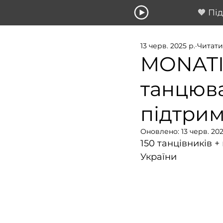
🧡 Пі
13 черв. 2025 р.
Читати 
MONATIK
танцюва
підтрим
Оновлено:
13 черв. 202
150 танцівників +
України