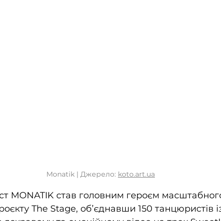
Monatik | Джерело: 
koto.art.ua
ист MONATIK став головним героєм масштабног
оєкту The Stage, об’єднавши 150 танцюристів із