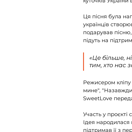
куточків України
Ця пісня була на
українців створю
подарував пісню, 
підуть на підтрим
«
Це більше, н
тим, хто нас
Режисером кліпу 
мине", "Назавжди"
SweetLove переда
Участь у проєкті 
Ідея народилася в
підтримав її з пе