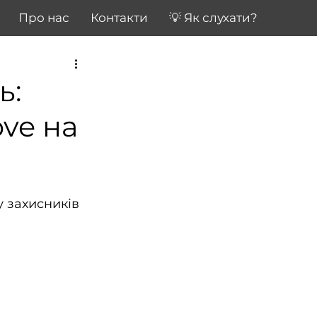
Про нас
Контакти
💡 Як слухати?
ь:
ve на
у захисників 