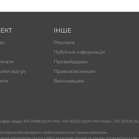
ЕКТ
ІНШЕ
ас
Реклама
Публічна інформація
имати
Провайдерам
ити відгук
Правовласникам
кти
Виконавцям
 сфері медіа: R11-01896 (SUN FM)
|
R11-02234 (SUN FM Плюс)
|
R11-02328 (S
ртнерський матеріал» публікуються на правах реклами.
тання матеріалів цього сайту можливе тільки за умови попередньої пи