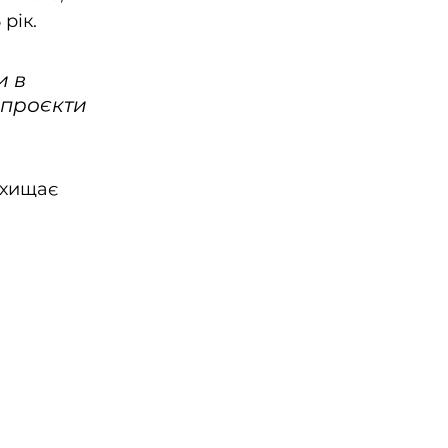
рік.
 в 
 проєкти 
ахищає 