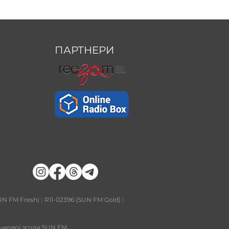
ПАРТНЕРИ
UN FM Fresh)
|
R11-02396 (SUN FM Gold)
|
сьмової згоди SUN FM.