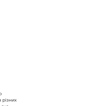
о 
 різних 