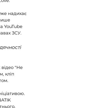
Love.
уже надихає 
лише 
на YouTube 
лавах ЗСУ.
дячності 
відео "Не 
, кліп 
том.
ніціативою. 
NATIK 
тнього, 