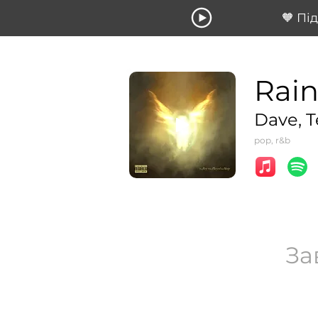
🧡 Пі
Rai
Dave, 
pop, r&b
За