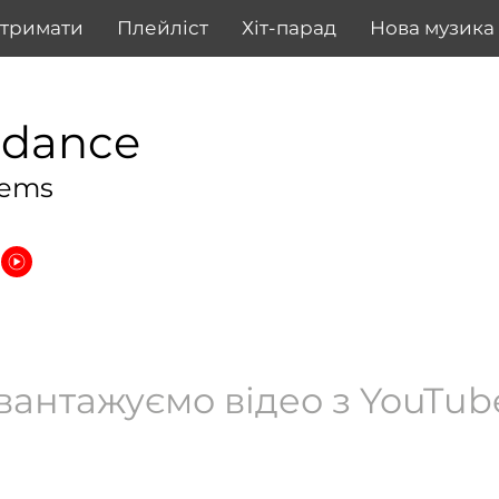
дтримати
Плейліст
Хіт-парад
Нова музика
ndance
Tems
вантажуємо відео з YouTube.