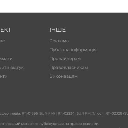
ЕКТ
ІНШЕ
ас
Реклама
Публічна інформація
имати
Провайдерам
ити відгук
Правовласникам
кти
Виконавцям
 сфері медіа: R11-01896 (SUN FM)
|
R11-02234 (SUN FM Плюс)
|
R11-02328 (S
ртнерський матеріал» публікуються на правах реклами.