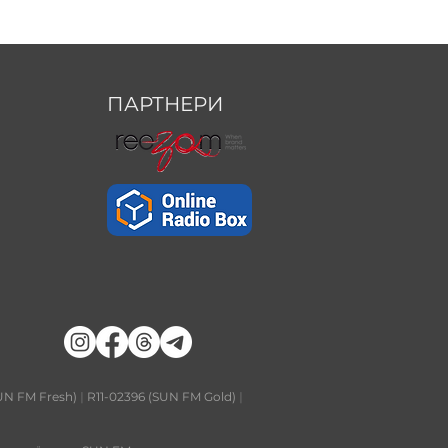
ПАРТНЕРИ
UN FM Fresh)
|
R11-02396 (SUN FM Gold)
|