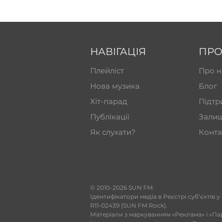
НАВІГАЦІЯ
ПРО
Плейліст
Про н
Нова музика
Блог
Хіт-парад
Підтр
Публікації
Залиш
Як слухати?
Конта
​© 2010-2026 SUN FM.
Ідентифікатори медіа в Реєстрі суб’єктів у
R11-02439 (SUN FM Rock).
Матеріали з маркуванням «Реклама» і «Па