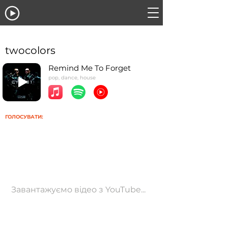
twocolors
Remind Me To Forget
pop, dance, house
ГОЛОСУВАТИ:
Завантажуємо відео з YouTube...