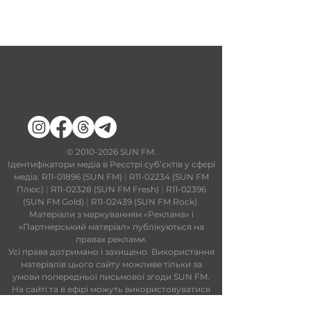
​©
2010-2026
SUN FM.
Ідентифікатори медіа в Реєстрі суб’єктів у сфері
медіа: R11-01896 (SUN FM)
|
R11-02234 (SUN FM
Плюс)
|
R11-02328 (SUN FM Fresh)
|
R11-02396
(SUN FM Gold)
|
R11-02439 (SUN FM Rock).
Матеріали з маркуванням «Реклама» і
«Партнерський матеріал» публікуються на
правах реклами.
Усі права дотримано і захищено. Використання
матеріалів цього сайту можливе тільки за
умови попередньої письмової згоди SUN FM.
На сайті та в ефірі можуть використовуватися
технології штучного інтелекту. Увесь контент