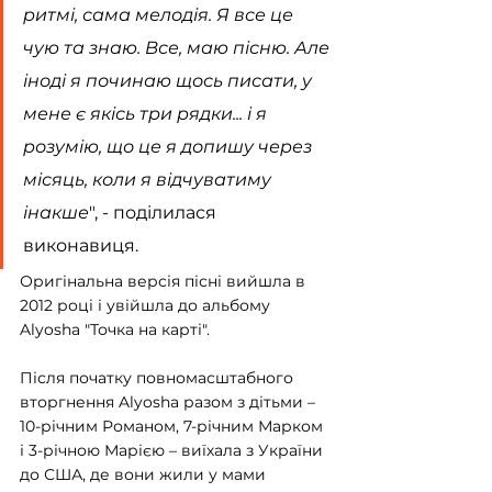
ритмі, сама мелодія. Я все це 
чую та знаю. Все, маю пісню. Але 
іноді я починаю щось писати, у 
мене є якісь три рядки... і я 
розумію, що це я допишу через 
місяць, коли я відчуватиму 
інакше
", - поділилася 
виконавиця.
Оригінальна версія пісні вийшла в 
2012 році і увійшла до альбому 
Alyosha "Точка на карті".
Після початку повномасштабного 
вторгнення Alyosha разом з дітьми – 
10-річним Романом, 7-річним Марком 
і 3-річною Марією – виїхала з України 
до США, де вони жили у мами 