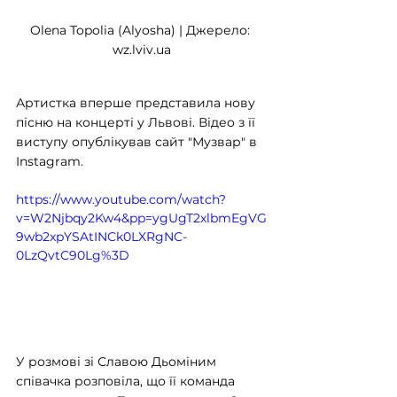
Olena Topolia (Alyosha) | Джерело: 
wz.lviv.ua
Артистка вперше представила нову 
пісню на концерті у Львові. Відео з її 
виступу опублікував сайт "Музвар" в 
Instagram.
https://www.youtube.com/watch?
v=W2Njbqy2Kw4&pp=ygUgT2xlbmEgVG
9wb2xpYSAtINCk0LXRgNC-
0LzQvtC90Lg%3D
У розмові зі Славою Дьоміним 
співачка розповіла, що її команда 