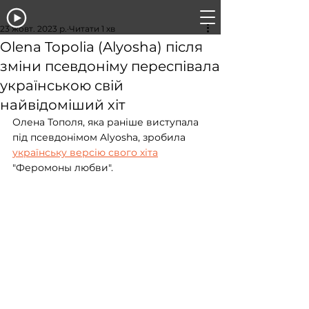
23 жовт. 2023 р.
Читати 1 хв
Olena Topolia (Alyosha) після
зміни псевдоніму переспівала
українською свій
найвідоміший хіт
Олена Тополя, яка раніше виступала 
під псевдонімом Alyosha, зробила 
українську версію свого хіта
"Феромоны любви".