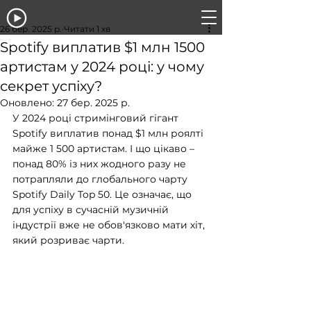
26 бер. 2025 р.
Читати 1 хв
Spotify виплатив $1 млн 1500
артистам у 2024 році: у чому
секрет успіху?
Оновлено:
27 бер. 2025 р.
У 2024 році стримінговий гігант 
Spotify виплатив понад $1 млн роялті 
майже 1 500 артистам. І що цікаво – 
понад 80% із них жодного разу не 
потрапляли до глобального чарту 
Spotify Daily Top 50. Це означає, що 
для успіху в сучасній музичній 
індустрії вже не обов'язково мати хіт, 
який розриває чарти.