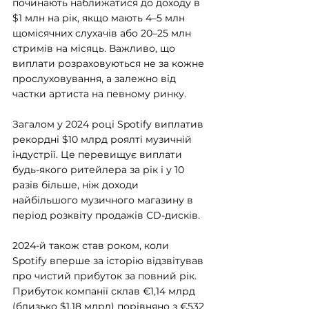
починають наближатися до доходу в 
$1 млн на рік, якщо мають 4–5 млн 
щомісячних слухачів або 20–25 млн 
стримів на місяць. Важливо, що 
виплати розраховуються не за кожне 
прослуховування, а залежно від 
частки артиста на певному ринку.
Загалом у 2024 році Spotify виплатив 
рекордні $10 млрд роялті музичній 
індустрії. Це перевищує виплати 
будь-якого ритейлера за рік і у 10 
разів більше, ніж доходи 
найбільшого музичного магазину в 
період розквіту продажів CD-дисків.
2024-й також став роком, коли 
Spotify вперше за історію відзвітував 
про чистий прибуток за повний рік. 
Прибуток компанії склав €1,14 млрд 
(близько $1,18 млрд) порівняно з €532 