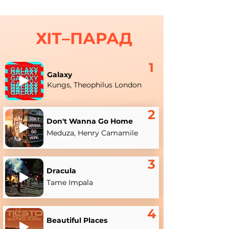
ХІТ–ПАРАД
1
Galaxy
Kungs, Theophilus London
2
Don't Wanna Go Home
Meduza, Henry Camamile
3
Dracula
Tame Impala
4
Beautiful Places