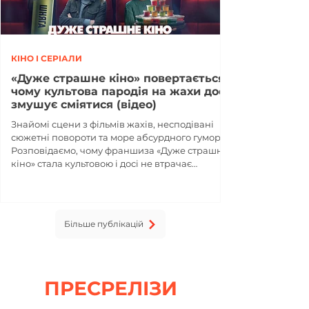
КІНО І СЕРІАЛИ
«Дуже страшне кіно» повертається:
чому культова пародія на жахи досі
змушує сміятися (відео)
Знайомі сцени з фільмів жахів, несподівані
сюжетні повороти та море абсурдного гумору.
Розповідаємо, чому франшиза «Дуже страшне
кіно» стала культовою і досі не втрачає
популярності.
Більше публікацій
ПРЕСРЕЛІЗИ