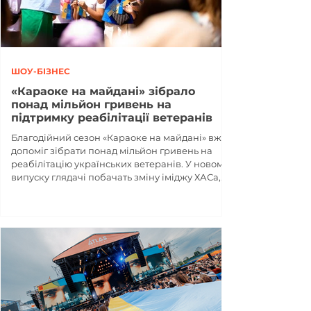
ШОУ-БІЗНЕС
«Караоке на майдані» зібрало
понад мільйон гривень на
підтримку реабілітації ветеранів
Благодійний сезон «Караоке на майдані» вже
допоміг зібрати понад мільйон гривень на
реабілітацію українських ветеранів. У новому
випуску глядачі побачать зміну іміджу ХАСа,
зустріч Ігоря Кондратюка з YOGEN та інші
моменти програми.