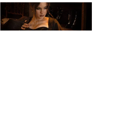
РЕКЛАМА
ПРЕСРЕЛІЗ
Victoria Ressy представила нову
пісню «Що ти наробив» — історію
про вибір і внутрішню
трансформацію
Victoria Ressy презентувала новий R&B/Soul-
сингл «Що ти наробив» — чуттєву історію про
завершення токсичних стосунків, внутрішню
силу та нові правила гри.