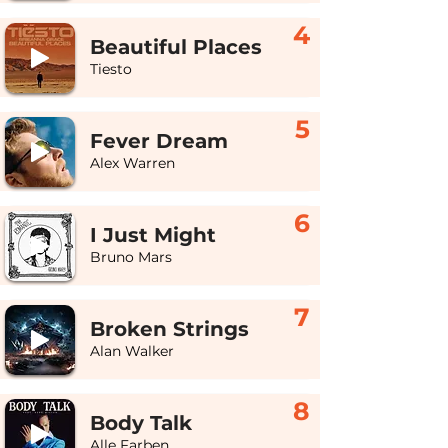
4
Beautiful Places
Tiesto
5
Fever Dream
Alex Warren
6
I Just Might
Bruno Mars
7
Broken Strings
Alan Walker
8
Body Talk
Alle Farben