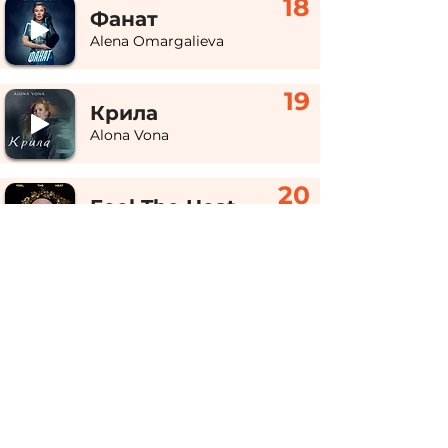
18
Фанат
Alena Omargalieva
19
Крила
Alona Vona
20
Feel The Heat
Dorofeeva
​©
2010-2026
SUN FM.