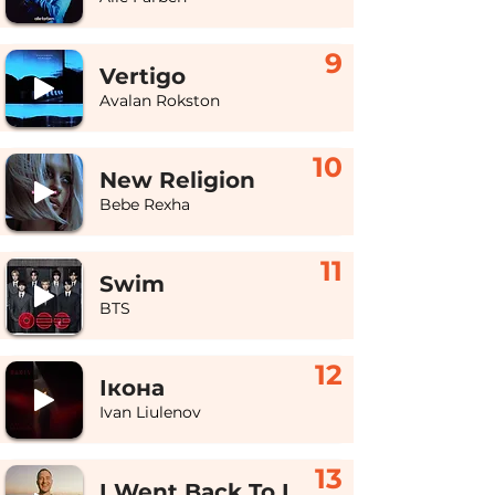
9
Vertigo
Avalan Rokston
10
New Religion
Bebe Rexha
11
Swim
BTS
12
Ікона
Ivan Liulenov
13
I Went Back To Ibiza