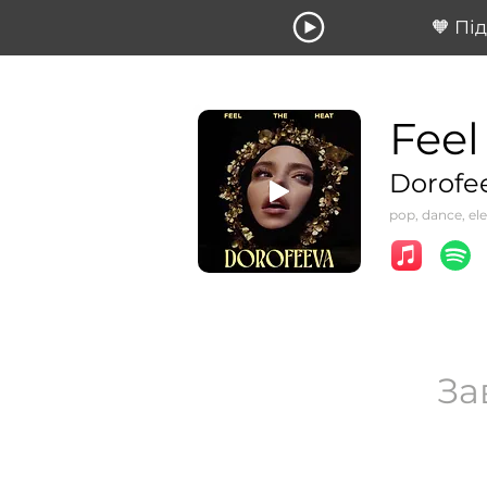
🧡 Пі
Feel
Dorofe
pop, dance, ele
За