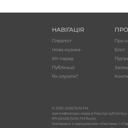
НАВІГАЦІЯ
ПРО
Плейліст
Про н
Нова музика
Блог
Хіт-парад
Підтр
Публікації
Залиш
Як слухати?
Конта
​© 2010-2026 SUN FM.
Ідентифікатори медіа в Реєстрі суб’єктів у
R11-02439 (SUN FM Rock).
Матеріали з маркуванням «Реклама» і «Па