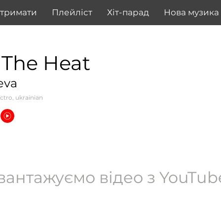
дтримати
Плейліст
Хіт-парад
Нова музика
 The Heat
eva
ctro, ukrainian
вантажуємо відео з YouTube.