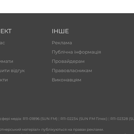
ЕКТ
ІНШЕ
ас
Реклама
Публічна інформація
имати
Провайдерам
ити відгук
Правовласникам
кти
Виконавцям
 сфері медіа: R11-01896 (SUN FM)
|
R11-02234 (SUN FM Плюс)
|
R11-02328 (S
ртнерський матеріал» публікуються на правах реклами.