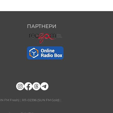
ПАРТНЕРИ
UN FM Fresh)
|
R11-02396 (SUN FM Gold)
|