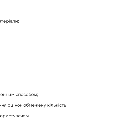
атеріали:
аконним способом;
ня оцінок обмежену кількість
 Користувачем.