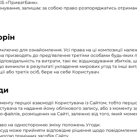
 КБ «ПриватБанк».
онування, залишає за собою право розпоряджатись отриман
орін
иключно для ознайомлення. Усі права на ці композиції нале
ча призводять до пред'явлення третіми особами будь-яких пр
ідповідальність та витрати, такі як: відшкодування збитків
що виникли в результаті укладення мирових угод та інші ви
ії або третіх осіб, бере на себе Користувач.
оди
оменту першої взаємодії Користувача із Сайтом, тобто першо
стувача та надання йому облікового запису, або з моменту
-файлів, розміщених на Сайті, залежно від того, який моме
аво на односторонню зміну положень Угоди.
зсуд може прийняти відповідне рішення щодо повідомлення 
могою технічних засобів Сайту.