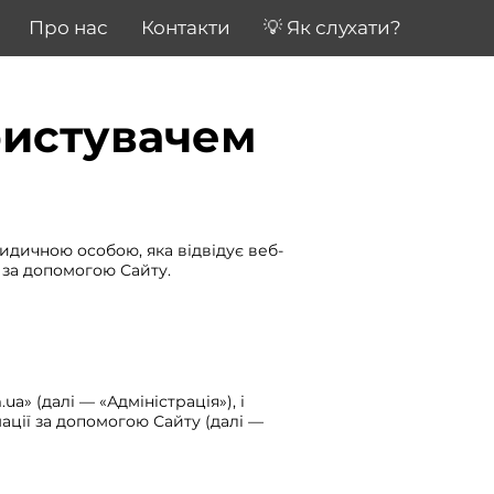
Про нас
Контакти
💡 Як слухати?
ристувачем
идичною особою, яка відвідує веб-
 за допомогою Сайту.
a» (далі — «Адміністрація»), і
ації за допомогою Сайту (далі —