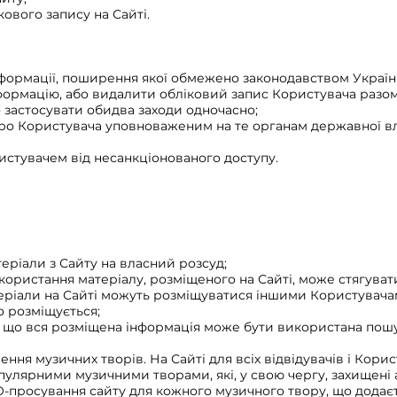
ового запису на Сайті.
формації, поширення якої обмежено законодавством Україн
ормацію, або видалити обліковий запис Користувача разом 
о застосувати обидва заходи одночасно;
о Користувача уповноваженим на те органам державної влад
стувачем від несанкціонованого доступу.
еріали з Сайту на власний розсуд;
користання матеріалу, розміщеного на Сайті, може стягувати
еріали на Сайті можуть розміщуватися іншими Користувачам
о розміщується;
я, що вся розміщена інформація може бути використана п
ння музичних творів. На Сайті для всіх відвідувачів і Кори
пулярними музичними творами, які, у свою чергу, захищені
-просування сайту для кожного музичного твору, що додаєт