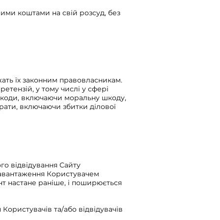
ими коштами на свій розсуд, без
жать їх законним правовласникам.
етензій, у тому числі у сфері
, шкоди, включаючи моральну шкоду,
трати, включаючи збитки ділової
го відвідування Сайту
 завантаження Користувачем
нт настане раніше, і поширюється
Користувачів та/або відвідувачів