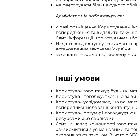
не реєструвати більше одного облік
Адміністрація зобов'язується:
у разі розміщення Користувачем ін
попередження та видалити таку інф
Сайті інформації Користувачем, аб
Надати всю доступну інформацію пр
встановленим законами України;
захищати інформацію, введену Кори
Інші умови
Користувач завантажує будь-які мат
Користувач погоджується, що за ви
Користувач усвідомлює, що всі мат
попередньої модерації контенту, щ
Користувач розуміє і погоджуєтьс
ресурсами або сервісами;
Сайт не надає можливості завантаже
ознайомитися з усіма новими та по
охороняються законом. З метою SEO