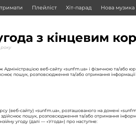
дтримати
Плейліст
Хіт-парад
Нова музика
угода з кінцевим ко
 року
ж Адміністрацією веб-сайту «sunfm.ua» і фізичною та/або юр
здійснює пошук, розповсюдження та/або отримання інформації
су (веб-сайту) «sunfm.ua», розташованого на домені «sunfm.u
а здійснює пошук, розповсюдження та/або отримання інформ
нзійну угоду (далі — «Угода») про наступне: