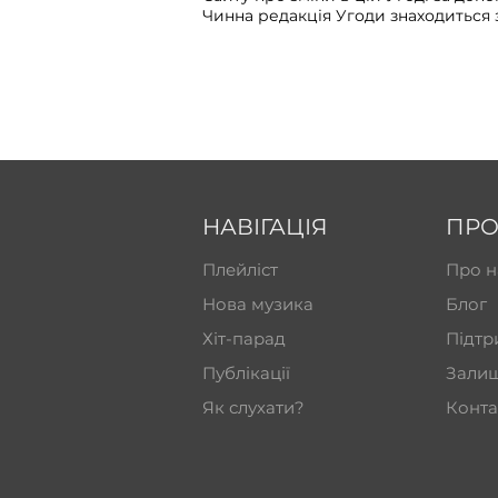
Чинна редакція Угоди знаходиться 
НАВІГАЦІЯ
ПРО
Плейліст
Про н
Нова музика
Блог
Хіт-парад
Підтр
Публікації
Залиш
Як слухати?
Конта