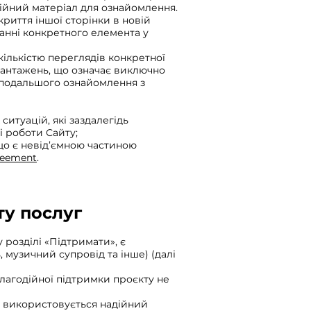
аційний матеріал для ознайомлення.
криття іншої сторінки в новій
анні конкретного елемента у
 кількістю переглядів конкретної
авантажень, що означає виключно
я подальшого ознайомлення з
ситуацій, які заздалегідь
і роботи Сайту;
що є невід’ємною частиною
reement
.
ту послуг
у розділі «Підтримати», є
музичний супровід та інше) (далі
благодійної підтримки проєкту не
т використовується надійний