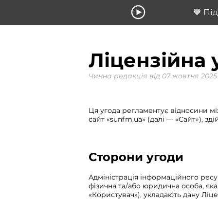
🧡 Пі
Ліцензійна 
Чинна редакція від 07 жовтня 2025
Ця угода регламентує відносини мі
сайт «sunfm.ua» (далі — «Сайт»), 
Сторони
угоди
Адміністрація інформаційного ресур
фізична та/або юридична особа, як
«Користувач»), укладають дану Ліце