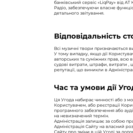
банківський сервіс «LiqPay» від АТ
Радіо, забезпечуючи власне функці
детального звітування.
Відповідальність ст
Всі музичні твори призначаються в
У тому випадку, якщо дії Користува
авторських та суміжних прав, всю в
судові витрати, штрафи, витрати , 
репутації, що виникли в Адміністрац
Час та умови дії Уг
Ця Угода набирає чинності або з м
Користувачем, або реєстрації Кори
програмного забезпечення або аудіо
на невизначений термін.
Адміністрація залишає за собою пр
Адміністрація Сайту на власний ро
Сайту про зміни в цій Угоді за допо