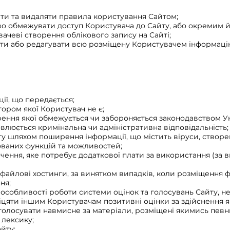
ати та видаляти правила користування Сайтом;
ово обмежувати доступ Користувача до Сайту, або окремим 
ачеві створення облікового запису на Сайті;
яти або редагувати всю розміщену Користувачем інформацію
ії, що передається;
тором якої Користувач не є;
ня якої обмежується чи забороняється законодавством Укра
люється кримінальна чи адміністративна відповідальність;
у шляхом поширення інформації, що містить віруси, створ
ваних функцій та можливостей;
ння, яке потребує додаткової плати за використання (за в
айлові хостинги, за винятком випадків, коли розміщення ф
ня;
особливості роботи системи оцінок та голосувань Сайту, не
іцяти іншим Користувачам позитивні оцінки за здійснення я
 голосувати навмисне за матеріали, розміщені якимись пев
лексику;
йту;