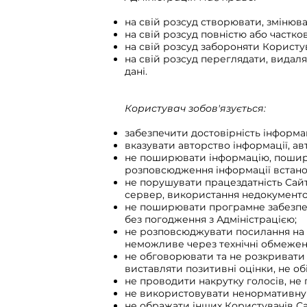
на свій розсуд створювати, змінюв
на свій розсуд повністю або частк
на свій розсуд забороняти Користув
на свій розсуд переглядати, видал
дані.
Користувач зобов'язується:
забезпечити достовірність інформац
вказувати авторство інформації, ав
не поширювати інформацію, поширен
розповсюдження інформації встанов
не порушувати працездатність Сайт
сервер, використання недокументо
не поширювати програмне забезпече
без погодження з Адміністрацією;
не розповсюджувати посилання на ф
неможливе через технічні обмежен
не обговорювати та не розкривати 
виставляти позитивні оцінки, не об
не проводити накрутку голосів, не
не використовувати ненормативну 
не ображати інших Користувачів Са