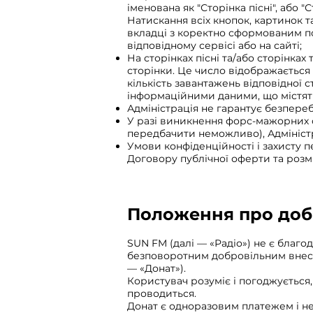
іменована як "Сторінка пісні", або 
Натискання всіх кнопок, картинок т
вкладці з коректно сформованим по
відповідному сервісі або на сайті;
На сторінках пісні та/або сторінках
сторінки. Це число відображається 
кількість завантажень відповідної 
інформаційними даними, що містятьс
Адміністрація не гарантує безпереб
У разі виникнення форс-мажорних обс
передбачити неможливо), Адміністр
Умови конфіденційності і захисту 
Договору публічної оферти та розм
Положення про добр
SUN FM (далі — «Радіо») не є благод
безповоротним добровільним внеско
— «Донат»).
Користувач розуміє і погоджується,
проводиться.
Донат є одноразовим платежем і н