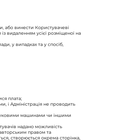
и, або винести Користувачеві
із видаленням усієї розміщеної на
и, у випадках та у спосіб,
ся плата;
и, і Адміністрація не проводить
ошуковими машинами чи іншими
стувачів надано можливість
 авторським правом та
ься, створюється окрема сторінка,