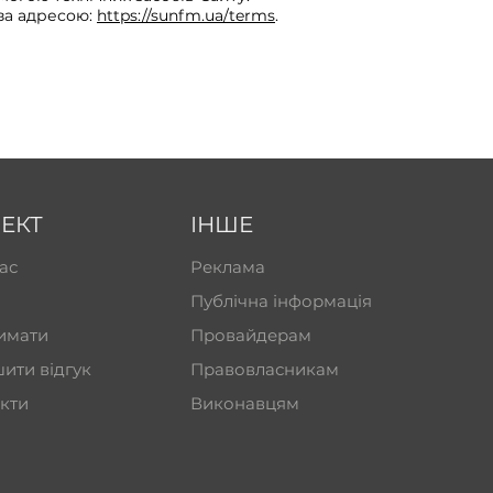
за адресою:
https://sunfm.ua/terms
.
ЕКТ
ІНШЕ
ас
Реклама
Публічна інформація
имати
Провайдерам
ити відгук
Правовласникам
кти
Виконавцям