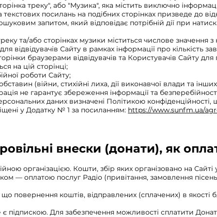
"Сторінка треку", або "Музика", яка містить виключно інформ
а текстових посилань на подібних сторінках призведе до від
шуковим запитом, який відповідає потрібній дії при натиск
 треку та/або сторінках музики міститься числове значення з
для відвідувачів Сайту в рамках інформації про кількість з
сторінки браузерами відвідувачів та Користувачів Сайту дл
я на цій сторінці;
ійної роботи Сайту;
тавин (війни, стихійні лиха, дії виконавчої влади та інших 
ація не гарантує збереження інформації та безперебійност
персональних даних визначені Політикою конфіденційності, 
іщені у Додатку № 1 за посиланням:
https://www.sunfm.ua/ag
овільні внески (донати), як опла
ійною організацією. Кошти, збір яких організовано на Сайті 
м — оплатою послуг Радіо (привітання, замовлення пісень, 
 що повернення коштів, відправлених (сплачених) в якості 
е є підпискою. Для забезпечення можливості сплатити Дона