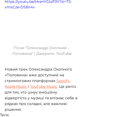
https://youtu.be/HrenYGteT0Y?si=TS-
vmsCze-DSBr4v
Пісня "Олександр Окопний - 
Половина" | Джерело: YouTube
Новий трек Олександра Окопного 
«Половина» вже доступний на 
стримінгових платформах 
Spotify
, 
Apple Music
 і 
YouTube Music
. Це реліз 
для тих, хто цінує емоційну 
відвертість у музиці та впізнає себе в 
рядках про складні, але важливі 
рішення.
Теги: