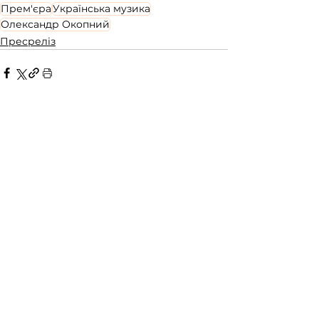
Прем'єра
Українська музика
Олександр Окопний
Пресреліз
​©
2010-2026
SUN FM.
Ідентифікатори медіа в Реєстрі суб’єктів у сфері
медіа: R11-01896 (SUN FM)
|
R11-02234 (SUN FM
Плюс)
|
R11-02328 (SUN FM Fresh)
|
R11-02396
(SUN FM Gold)
|
R11-02439 (SUN FM Rock).
Матеріали з маркуванням «Реклама» і
«Партнерський матеріал» публікуються на