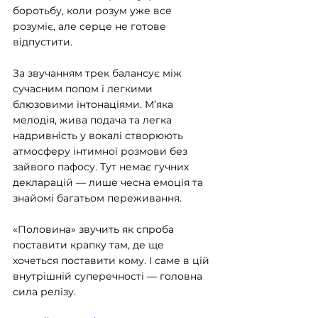
боротьбу, коли розум уже все 
розуміє, але серце не готове 
відпустити.
За звучанням трек балансує між 
сучасним попом і легкими 
блюзовими інтонаціями. М’яка 
мелодія, жива подача та легка 
надривність у вокалі створюють 
атмосферу інтимної розмови без 
зайвого пафосу. Тут немає гучних 
декларацій — лише чесна емоція та 
знайомі багатьом переживання.
«Половина» звучить як спроба 
поставити крапку там, де ще 
хочеться поставити кому. І саме в цій 
внутрішній суперечності — головна 
сила релізу.