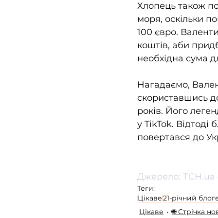
Хлопець також по
моря, оскільки п
100 євро. Валент
коштів, аби придб
необхідна сума д
Нагадаємо, Валент
скориставшись до
років. Його леге
у TikTok. Відтоді
повертався до Укр
Джерело: ТСН.ua 
Теги:
Цікаве
21-річний блог
Цікаве
🌐 Стрічка н