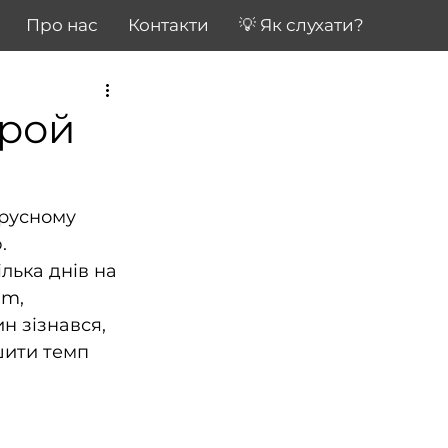
Про нас
Контакти
💡 Як слухати?
ерой
ірусному 
. 
лька днів на 
m, 
н зізнався, 
шити темп 