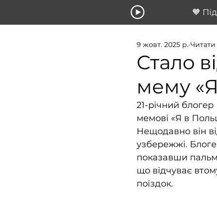
🧡 Пі
9 жовт. 2025 р.
Читати 
Стало в
мему «Я
21-річний блогер
мемові «Я в Поль
Нещодавно він від
узбережжі. Блоге
показавши пальми
що відчуває втом
поїздок.