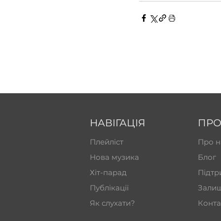
НАВІГАЦІЯ
ПРО
Плейліст
Про н
Нова музика
Блог
Хіт-парад
Підтр
Публікації
Залиш
Як слухати?
Конта