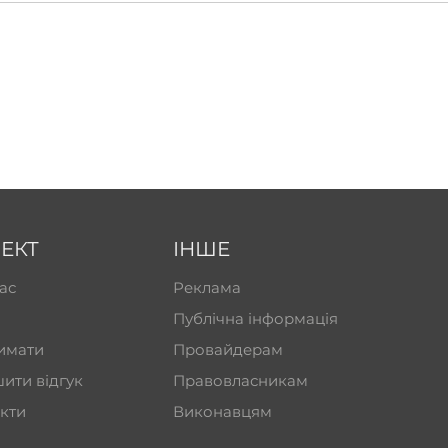
ЕКТ
ІНШЕ
ас
Реклама
Публічна інформація
имати
Провайдерам
ити відгук
Правовласникам
кти
Виконавцям