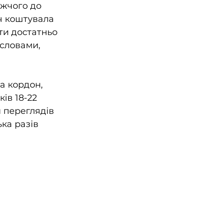
жчого до 
ч коштувала 
ти достатньо 
 словами, 
а кордон, 
ів 18-22 
 переглядів 
ька разів 