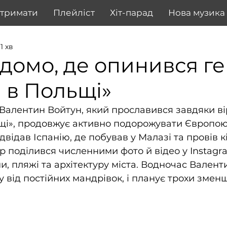
дтримати
Плейліст
Хіт-парад
Нова музика
1 хв
ідомо, де опинився г
 в Польщі»
 Валентин Войтун, який прославився завдяки в
щі», продовжує активно подорожувати Європою
відав Іспанію, де побував у Малазі та провів кі
р поділився численними фото й відео у Instagra
, пляжі та архітектуру міста. Водночас Валенти
у від постійних мандрівок, і планує трохи змен