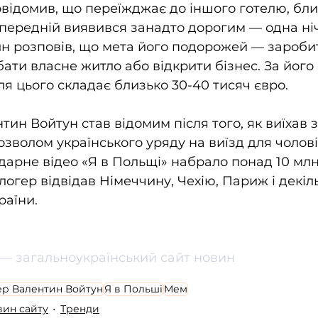
відомив, що переїжджає до іншого готелю, бли
опередній виявився занадто дорогим — одна ні
ин розповів, що мета його подорожей — зароби
ати власне житло або відкрити бізнес. За його
ля цього складає близько 30-40 тисяч євро.
ин Войтун став відомим після того, як виїхав з
зволом українського уряду на виїзд для чоловік
ндарне відео «Я в Польщі» набрало понад 10 млн
 блогер відвідав Німеччину, Чехію, Париж і декіл
аїни. 
— загальноукраїнський сайт новин
ер Валентин Войтун
Я в Польші
Мем
овин сайту
Тренди