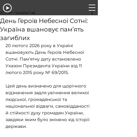
20 лют.
Читати 1 хв
День Героїв Небесної Сотні:
Україна вшановує пам’ять
загиблих
20 лютого 2026 року в Україні 
вшановують День Героїв Небесної 
Сотні. Пам’ятну дату встановлено 
Указом Президента України від 11 
лютого 2015 року № 69/2015.
Цей день визначено для щорічного 
відзначення задля увічнення великої 
людської, громадянської та 
національної відваги, самовідданості 
й стійкості духу громадян України, 
завдяки яким було змінено хід історії 
держави.