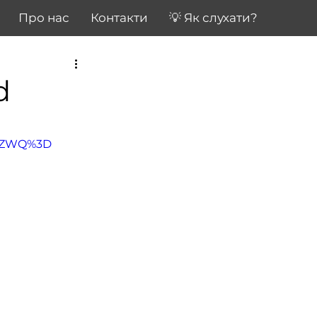
Про нас
Контакти
💡 Як слухати?
d
SZWQ%3D