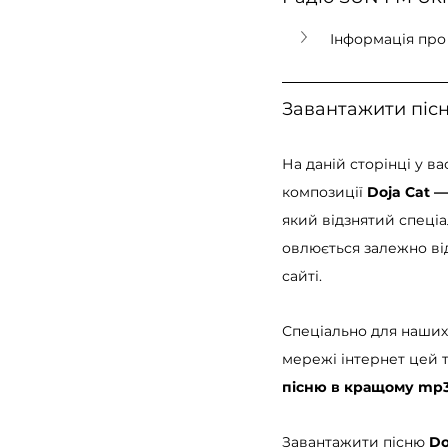
Інформація про 
Завантажити піс
На даній сторінці у в
композиції 
Doja Cat —
який відзнятий спеціа
овлюється залежно від
сайті.
Спеціально для наших 
мережі інтернет цей т
пісню в кращому mp3
Завантажити пісню 
Do