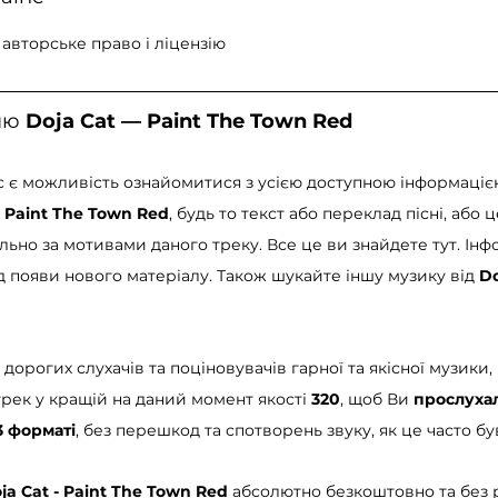
авторське право і ліцензію
ню 
Doja Cat — Paint The Town Red
ас є можливість ознайомитися з усією доступною інформаці
 Paint The Town Red
, будь то текст або переклад пісні, або ц
льно за мотивами даного треку. Все це ви знайдете тут. Інф
 появи нового матеріалу. Також шукайте іншу музику від 
Do
дорогих слухачів та поціновувачів гарної та якісної музики,
рек у кращій на даний момент якості 
320
, щоб Ви 
прослуха
 форматі
, без перешкод та спотворень звуку, як це часто бу
ja Cat - Paint The Town Red
 абсолютно безкоштовно та без р