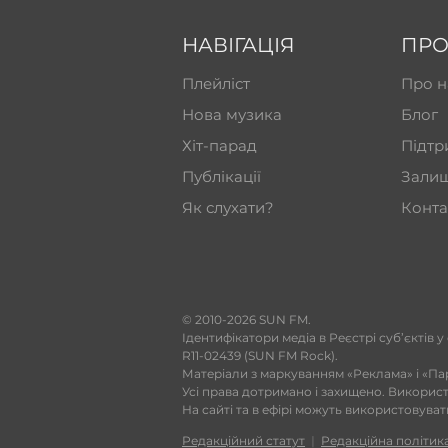
НАВІГАЦІЯ
ПРО
Плейліст
Про н
Нова музика
Блог
Хіт-парад
Підтр
Публікації
Залиш
Як слухати?
Конта
​© 2010-2026 SUN FM.
Ідентифікатори медіа в Реєстрі суб’єктів у
R11-02439 (SUN FM Rock).
Матеріали з маркуванням «Реклама» і «Па
Усі права дотримано і захищено. Викорис
На сайті та в ефірі можуть використовува
Редакційний статут
|
Редакційна політик