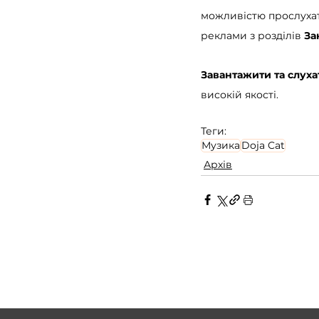
можливістю прослухати
реклами з розділів 
За
Завантажити та слухат
високій якості.
Теги:
Музика
Doja Cat
Архів