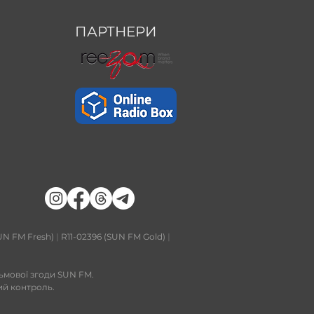
ПАРТНЕРИ
UN FM Fresh)
|
R11-02396 (SUN FM Gold)
|
сьмової згоди SUN FM.
ий контроль.