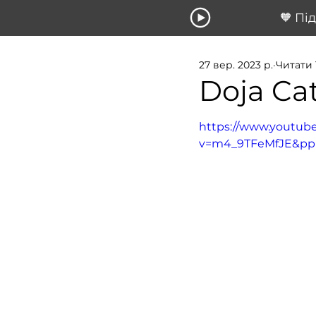
🧡 Пі
27 вер. 2023 р.
Читати 
Doja Ca
https://www.youtub
v=m4_9TFeMfJE&p