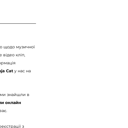
єю щодо музичної 
е відео кліп, 
ормація 
ja Cat 
у нас на 
 ми знайшли в 
ли онлайн 
ває.
еєстрації з 