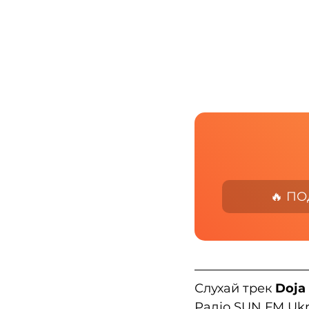
🔥 П
Слухай трек 
Doja
Радіо SUN FM Ukr