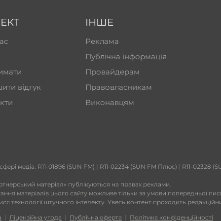
ЕКТ
ІНШЕ
ас
Реклама
Публічна інформація
имати
Провайдерам
ити відгук
Правовласникам
кти
Виконавцям
 сфері медіа: R11-01896 (SUN FM)
|
R11-02234 (SUN FM Плюс)
|
R11-02328 (S
ртнерський матеріал» публікуються на правах реклами.
тання матеріалів цього сайту можливе тільки за умови попередньої пи
тися технології штучного інтелекту. Увесь контент проходить редакційн
а
|
Ліцензійна угода
|
Публічна оферта
|
Політика конфіденційності