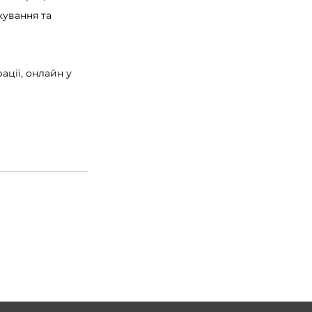
кування та 
ації, онлайн у 