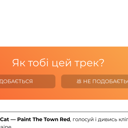
Як тобі цей трек?
ОДОБАЄТЬСЯ
💩 НЕ ПОДОБАЄТЬ
 Cat — Paint The Town Red
, голосуй і дивись клі
aine