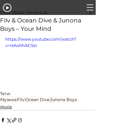
7 лип. 2022 р.
Читати 0 хв
Filv & Ocean Dive & Junona
Boys – Your Mind
https://www.youtube.com/watch?
v=lxAoMvbC5sI
Теги:
Музика
Filv
Ocean Dive
Junona Boys
Архів