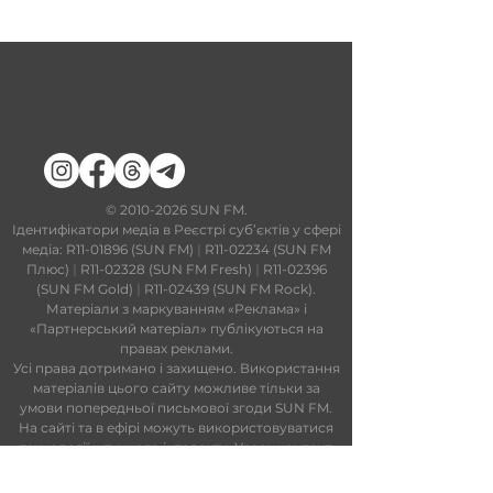
​©
2010-2026
SUN FM.
Ідентифікатори медіа в Реєстрі суб’єктів у сфері
медіа: R11-01896 (SUN FM)
|
R11-02234 (SUN FM
Плюс)
|
R11-02328 (SUN FM Fresh)
|
R11-02396
(SUN FM Gold)
|
R11-02439 (SUN FM Rock).
Матеріали з маркуванням «Реклама» і
«Партнерський матеріал» публікуються на
правах реклами.
Усі права дотримано і захищено. Використання
матеріалів цього сайту можливе тільки за
умови попередньої письмової згоди SUN FM.
На сайті та в ефірі можуть використовуватися
технології штучного інтелекту. Увесь контент
проходить редакційний контроль.