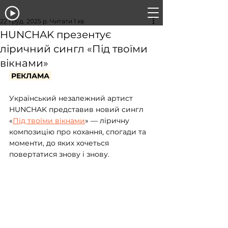
22 груд. 2025 р.
Читати 1 хв
HUNCHAK презентує
ліричний сингл «Під твоїми
вікнами»
 РЕКЛАМА 
Український незалежний артист 
HUNCHAK представив новий сингл 
«
Під твоїми вікнами
» — ліричну 
композицію про кохання, спогади та 
моменти, до яких хочеться 
повертатися знову і знову.