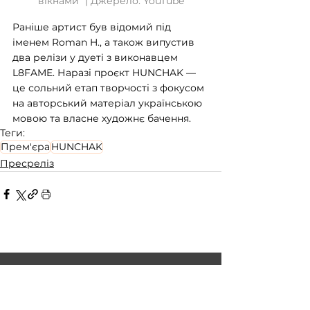
вікнами" | Джерело: YouTube
Раніше артист був відомий під 
іменем Roman H., а також випустив 
два релізи у дуеті з виконавцем 
L8FAME. Наразі проєкт HUNCHAK — 
це сольний етап творчості з фокусом 
на авторський матеріал українською 
мовою та власне художнє бачення.
Теги:
Прем'єра
HUNCHAK
Пресреліз