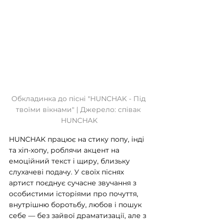
Обкладинка до пісні "HUNCHAK - Під 
твоїми вікнами" | Джерело: співак 
HUNCHAK
HUNCHAK працює на стику попу, інді 
та хіп-хопу, роблячи акцент на 
емоційний текст і щиру, близьку 
слухачеві подачу. У своїх піснях 
артист поєднує сучасне звучання з 
особистими історіями про почуття, 
внутрішню боротьбу, любов і пошук 
себе — без зайвої драматизації, але з 