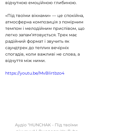
відчутною емоційною глибиною.
«Під твоїми вікнами» — це спокійна, 
атмосферна композиція з помірним 
темпом і мелодійним приспівом, що 
легко запам’ятовується. Трек має 
радійний формат і звучить як 
саундтрек до теплих вечірніх 
спогадів, коли важливі не слова, а 
відчуття між ними.
https://youtu.be/MvBlirtbzo4
Аудіо "HUNCHAK - Під твоїми 