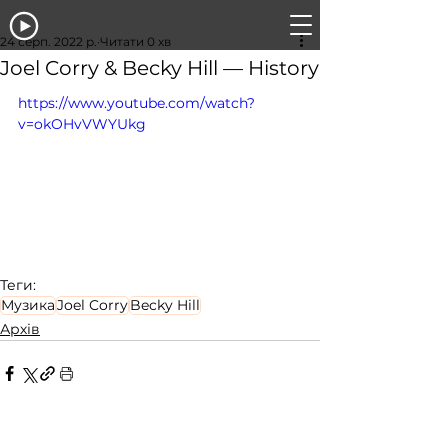
24 серп. 2022 р.
Читати 0 хв
Joel Corry & Becky Hill — History
https://www.youtube.com/watch?
v=okOHvVWYUkg
Теги:
Музика
Joel Corry
Becky Hill
Архів