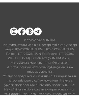
​©
2010-2026
SUN FM.
Ідентифікатори медіа в Реєстрі суб’єктів у сфері
медіа: R11-01896 (SUN FM)
|
R11-02234 (SUN FM
Плюс)
|
R11-02328 (SUN FM Fresh)
|
R11-02396
(SUN FM Gold)
|
R11-02439 (SUN FM Rock).
Матеріали з маркуванням «Реклама» і
«Партнерський матеріал» публікуються на
правах реклами.
Усі права дотримано і захищено. Використання
матеріалів цього сайту можливе тільки за
умови попередньої письмової згоди SUN FM.
На сайті та в ефірі можуть використовуватися
технології штучного інтелекту. Увесь контент
проходить редакційний контроль.
Редакційний статут
|
Редакційна
політика
|
Ліцензійна угода
|
Публічна