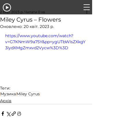
2 бер. 2023 р.
Читати 0 хв
Miley Cyrus – Flowers
Оновлено:
20 квіт. 2023 р.
https://www.youtube.com/watch?
v=G7KNmW9a75Y&pp=ygUTbWlsZXkgY
3lydXMgZmxvd2Vycw%3D%3D
Теги:
Музика
Miley Cyrus
Архів