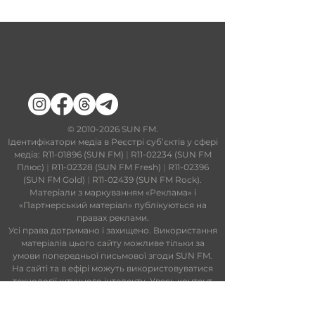
​©
2010-2026
SUN FM.
Ідентифікатори медіа в Реєстрі суб’єктів у сфері
медіа: R11-01896 (SUN FM)
|
R11-02234 (SUN FM
Плюс)
|
R11-02328 (SUN FM Fresh)
|
R11-02396
(SUN FM Gold)
|
R11-02439 (SUN FM Rock).
Матеріали з маркуванням «Реклама» і
«Партнерський матеріал» публікуються на
правах реклами.
Усі права дотримано і захищено. Використання
матеріалів цього сайту можливе тільки за
умови попередньої письмової згоди SUN FM.
На сайті та в ефірі можуть використовуватися
технології штучного інтелекту. Увесь контент
проходить редакційний контроль.