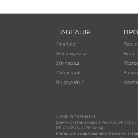
НАВІГАЦІЯ
ПРО
Плейліст
Про н
Нова музика
Блог
Хіт-парад
Підтр
Публікації
Залиш
Як слухати?
Конта
​© 2010-2026 SUN FM.
Ідентифікатори медіа в Реєстрі суб’єктів у
R11-02439 (SUN FM Rock).
Матеріали з маркуванням «Реклама» і «Па