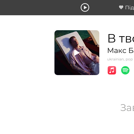
🧡 Пі
В тв
Макс Б
ukrainian, pop
За