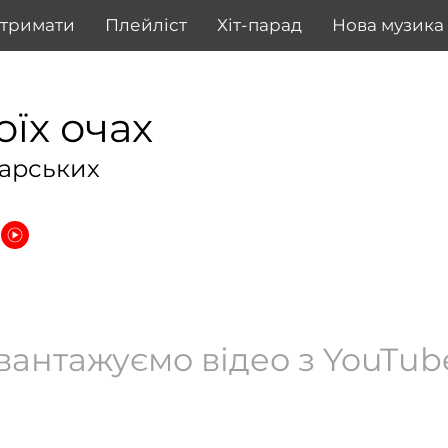
дтримати
Плейліст
Хіт-парад
Нова музика
оїх очах
арських
вантажуємо відео з YouTube.