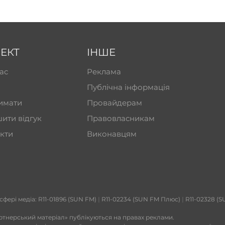
ЕКТ
ІНШЕ
ас
Реклама
Публічна інформація
имати
Провайдерам
ити відгук
Правовласникам
кти
Виконавцям
 сфері медіа: R11-01896 (SUN FM)
|
R11-02234 (SUN FM Плюс)
|
R11-02328 (S
ртнерський матеріал» публікуються на правах реклами.