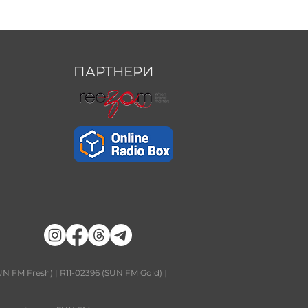
ПАРТНЕРИ
UN FM Fresh)
|
R11-02396 (SUN FM Gold)
|