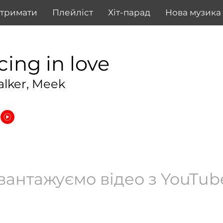
дтримати
Плейліст
Хіт-парад
Нова музика
ing in love
alker, Meek
вантажуємо відео з YouTube.