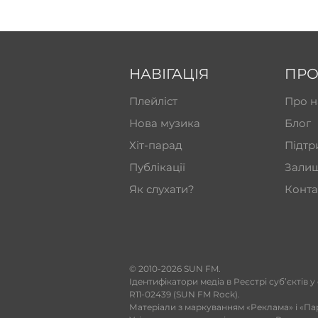
НАВІГАЦІЯ
ПРО
Плейліст
Про н
Нова музика
Блог
Хіт-парад
Підтр
Публікації
Залиш
Як слухати?
Конта
​© 2010-2026 SUN FM.
Ідентифікатори медіа в Реєстрі суб’єктів у
R11-02439 (SUN FM Rock).
Матеріали з маркуванням «Реклама» і «Па