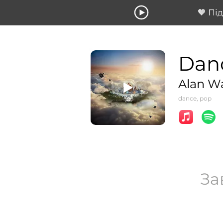
🧡 Пі
Danc
Alan W
dance, pop
За