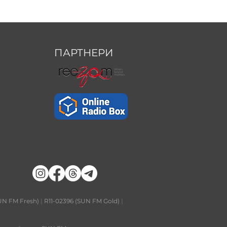
ПАРТНЕРИ
UN FM Fresh)
|
R11-02396 (SUN FM Gold)
|