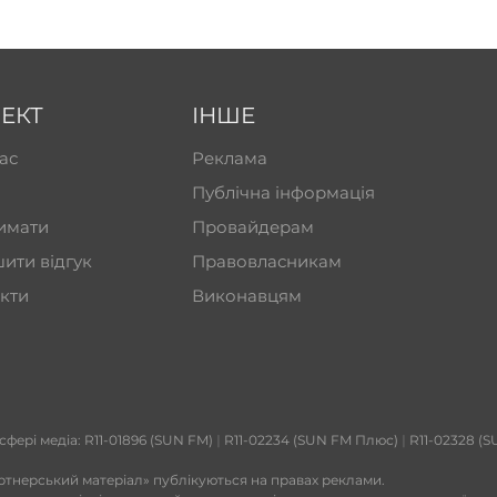
ЕКТ
ІНШЕ
ас
Реклама
Публічна інформація
имати
Провайдерам
ити відгук
Правовласникам
кти
Виконавцям
 сфері медіа: R11-01896 (SUN FM)
|
R11-02234 (SUN FM Плюс)
|
R11-02328 (S
ртнерський матеріал» публікуються на правах реклами.