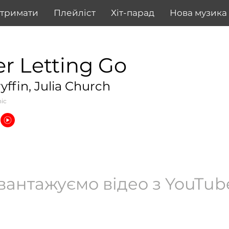
дтримати
Плейліст
Хіт-парад
Нова музика
r Letting Go
ryffin, Julia Church
nic
вантажуємо відео з YouTube.