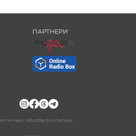
ПАРТНЕРИ
UN FM Fresh)
|
R11-02396 (SUN FM Gold)
|