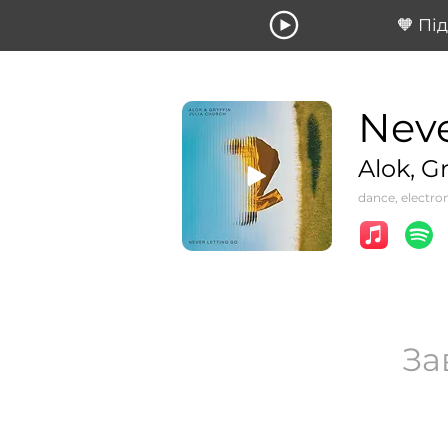
🧡 Пі
Neve
Alok, G
dance, electro
За