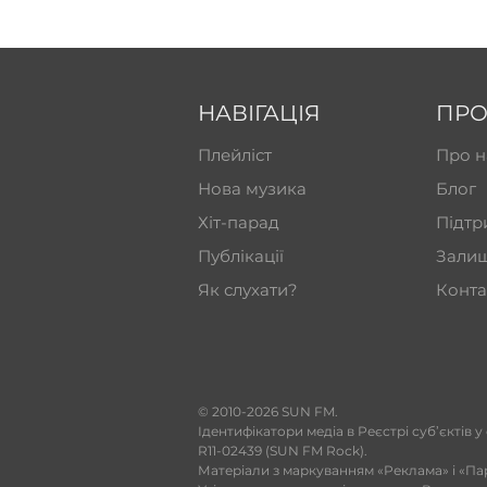
НАВІГАЦІЯ
ПРО
Плейліст
Про н
Нова музика
Блог
Хіт-парад
Підтр
Публікації
Залиш
Як слухати?
Конта
​© 2010-2026 SUN FM.
Ідентифікатори медіа в Реєстрі суб’єктів у
R11-02439 (SUN FM Rock).
Матеріали з маркуванням «Реклама» і «Па