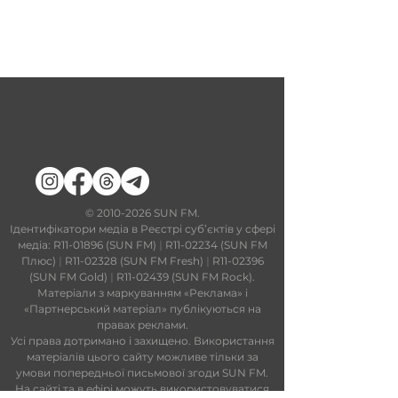
​©
2010-2026
SUN FM.
Ідентифікатори медіа в Реєстрі суб’єктів у сфері
медіа: R11-01896 (SUN FM)
|
R11-02234 (SUN FM
Плюс)
|
R11-02328 (SUN FM Fresh)
|
R11-02396
(SUN FM Gold)
|
R11-02439 (SUN FM Rock).
Матеріали з маркуванням «Реклама» і
«Партнерський матеріал» публікуються на
правах реклами.
Усі права дотримано і захищено. Використання
матеріалів цього сайту можливе тільки за
умови попередньої письмової згоди SUN FM.
На сайті та в ефірі можуть використовуватися