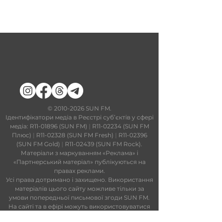
​©
2010-2026
SUN FM.
Ідентифікатори медіа в Реєстрі суб’єктів у сфері
медіа: R11-01896 (SUN FM)
|
R11-02234 (SUN FM
Плюс)
|
R11-02328 (SUN FM Fresh)
|
R11-02396
(SUN FM Gold)
|
R11-02439 (SUN FM Rock).
Матеріали з маркуванням «Реклама» і
«Партнерський матеріал» публікуються на
правах реклами.
Усі права дотримано і захищено. Використання
матеріалів цього сайту можливе тільки за
умови попередньої письмової згоди SUN FM.
На сайті та в ефірі можуть використовуватися
технології штучного інтелекту. Увесь контент