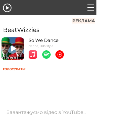
РЕКЛАМА
BeatWizzies
So We Dance
dance, 00s style
ГОЛОСУВАТИ:
Завантажуємо відео з YouTube...