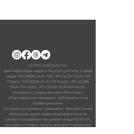
​©
2010-2026
SUN FM.
Ідентифікатори медіа в Реєстрі суб’єктів у сфері
медіа: R11-01896 (SUN FM)
|
R11-02234 (SUN FM
Плюс)
|
R11-02328 (SUN FM Fresh)
|
R11-02396
(SUN FM Gold)
|
R11-02439 (SUN FM Rock).
Матеріали з маркуванням «Реклама» і
«Партнерський матеріал» публікуються на
правах реклами.
Усі права дотримано і захищено. Використання
матеріалів цього сайту можливе тільки за
умови попередньої письмової згоди SUN FM.
На сайті та в ефірі можуть використовуватися
технології штучного інтелекту. Увесь контент