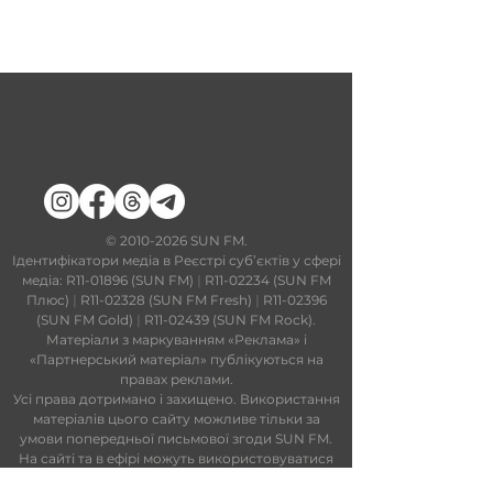
​©
2010-2026
SUN FM.
Ідентифікатори медіа в Реєстрі суб’єктів у сфері
медіа: R11-01896 (SUN FM)
|
R11-02234 (SUN FM
Плюс)
|
R11-02328 (SUN FM Fresh)
|
R11-02396
(SUN FM Gold)
|
R11-02439 (SUN FM Rock).
Матеріали з маркуванням «Реклама» і
«Партнерський матеріал» публікуються на
правах реклами.
Усі права дотримано і захищено. Використання
матеріалів цього сайту можливе тільки за
умови попередньої письмової згоди SUN FM.
На сайті та в ефірі можуть використовуватися
технології штучного інтелекту. Увесь контент