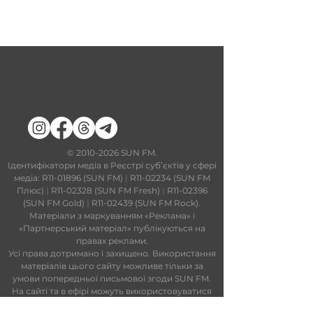
​©
2010-2026
SUN FM.
Ідентифікатори медіа в Реєстрі суб’єктів у сфері
медіа: R11-01896 (SUN FM)
|
R11-02234 (SUN FM
Плюс)
|
R11-02328 (SUN FM Fresh)
|
R11-02396
(SUN FM Gold)
|
R11-02439 (SUN FM Rock).
Матеріали з маркуванням «Реклама» і
«Партнерський матеріал» публікуються на
правах реклами.
Усі права дотримано і захищено. Використання
матеріалів цього сайту можливе тільки за
умови попередньої письмової згоди SUN FM.
На сайті та в ефірі можуть використовуватися
технології штучного інтелекту. Увесь контент