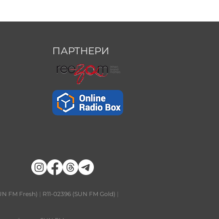
ПАРТНЕРИ
UN FM Fresh)
|
R11-02396 (SUN FM Gold)
|