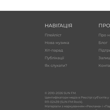
НАВІГАЦІЯ
ПРО
Плейліст
Про н
Нова музика
Блог
Хіт-парад
Підтр
Публікації
Залиш
Як слухати?
Конта
​© 2010-2026 SUN FM.
Ідентифікатори медіа в Реєстрі суб’єктів у
R11-02439 (SUN FM Rock).
Матеріали з маркуванням «Реклама» і «Па