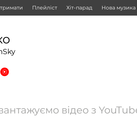
дтримати
Плейліст
Хіт-парад
Нова музика
ко
nSky
вантажуємо відео з YouTube.