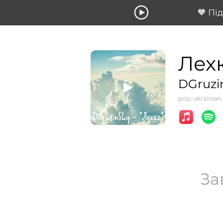
🧡 Пі
Лех
DGruzi
pop, ukrainian
За