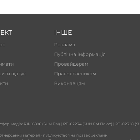
ЕКТ
ІНШЕ
ас
Реклама
Публічна інформація
имати
Провайдерам
ити відгук
Правовласникам
кти
Виконавцям
 сфері медіа: R11-01896 (SUN FM)
|
R11-02234 (SUN FM Плюс)
|
R11-02328 (S
ртнерський матеріал» публікуються на правах реклами.