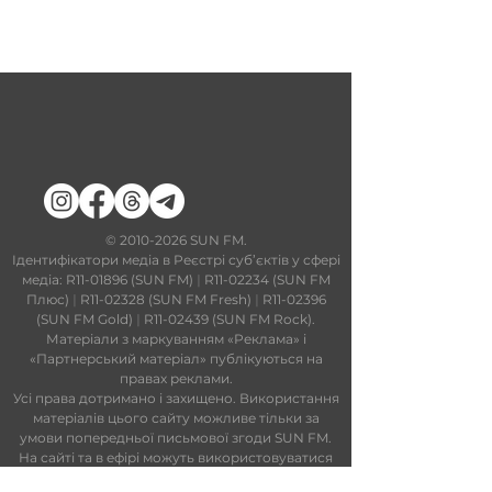
​©
2010-2026
SUN FM.
Ідентифікатори медіа в Реєстрі суб’єктів у сфері
медіа: R11-01896 (SUN FM)
|
R11-02234 (SUN FM
Плюс)
|
R11-02328 (SUN FM Fresh)
|
R11-02396
(SUN FM Gold)
|
R11-02439 (SUN FM Rock).
Матеріали з маркуванням «Реклама» і
«Партнерський матеріал» публікуються на
правах реклами.
Усі права дотримано і захищено. Використання
матеріалів цього сайту можливе тільки за
умови попередньої письмової згоди SUN FM.
На сайті та в ефірі можуть використовуватися
технології штучного інтелекту. Увесь контент