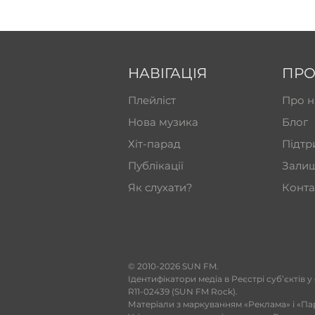
НАВІГАЦІЯ
ПРО
Плейліст
Про н
Нова музика
Блог
Хіт-парад
Підтр
Публікації
Залиш
Як слухати?
Конта
​© 2010-2026 SUN FM.
Ідентифікатори медіа в Реєстрі суб’єктів у
R11-02439 (SUN FM Rock).
Матеріали з маркуванням «Реклама» і «Па