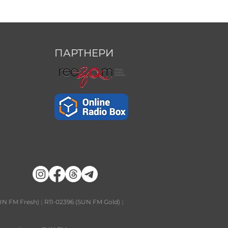
ПАРТНЕРИ
UN FM Fresh)
|
R11-02396 (SUN FM Gold)
|