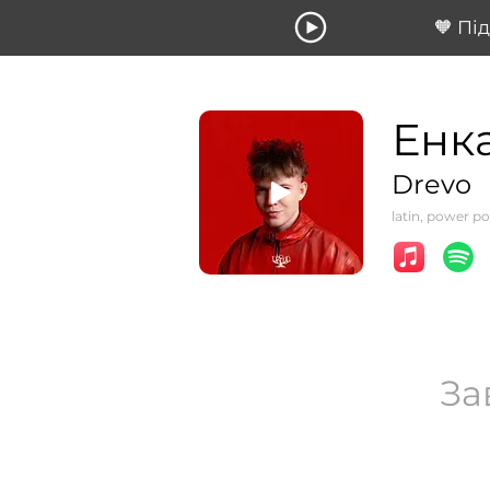
🧡 Пі
Енк
Drevo
latin, power p
За