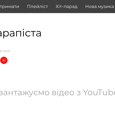
дтримати
Плейліст
Хіт-парад
Нова музика
арапіста
op, pop
вантажуємо відео з YouTube.