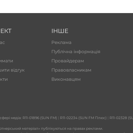
ЕКТ
ІНШЕ
ас
Реклама
Публічна інформація
имати
Провайдерам
ити відгук
Правовласникам
кти
Виконавцям
 сфері медіа: R11-01896 (SUN FM)
|
R11-02234 (SUN FM Плюс)
|
R11-02328 (S
ртнерський матеріал» публікуються на правах реклами.