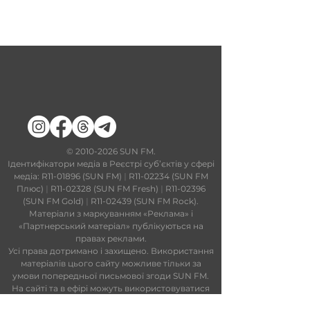
​©
2010-2026
SUN FM.
Ідентифікатори медіа в Реєстрі суб’єктів у сфері
медіа: R11-01896 (SUN FM)
|
R11-02234 (SUN FM
Плюс)
|
R11-02328 (SUN FM Fresh)
|
R11-02396
(SUN FM Gold)
|
R11-02439 (SUN FM Rock).
Матеріали з маркуванням «Реклама» і
«Партнерський матеріал» публікуються на
правах реклами.
Усі права дотримано і захищено. Використання
матеріалів цього сайту можливе тільки за
умови попередньої письмової згоди SUN FM.
На сайті та в ефірі можуть використовуватися
технології штучного інтелекту. Увесь контент