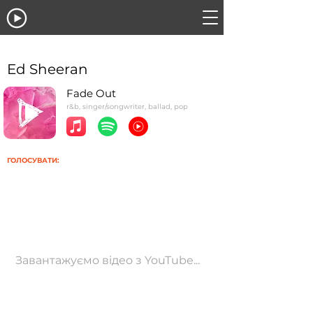
Ed Sheeran
Fade Out
r&b, singer/songwriter, ballad, pop
ГОЛОСУВАТИ:
Завантажуємо відео з YouTube...