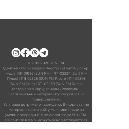
​©
2010-2026
SUN FM.
Ідентифікатори медіа в Реєстрі суб’єктів у сфері
медіа: R11-01896 (SUN FM)
|
R11-02234 (SUN FM
Плюс)
|
R11-02328 (SUN FM Fresh)
|
R11-02396
(SUN FM Gold)
|
R11-02439 (SUN FM Rock).
Матеріали з маркуванням «Реклама» і
«Партнерський матеріал» публікуються на
правах реклами.
Усі права дотримано і захищено. Використання
матеріалів цього сайту можливе тільки за
умови попередньої письмової згоди SUN FM.
На сайті та в ефірі можуть використовуватися
технології штучного інтелекту. Увесь контент