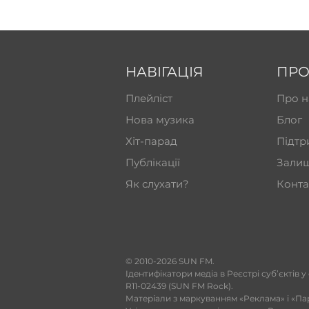
НАВІГАЦІЯ
ПРО
Плейліст
Про н
Нова музика
Блог
Хіт-парад
Підтр
Публікації
Залиш
Як слухати?
Конта
​© 2010-2026 SUN FM.
Ідентифікатори медіа в Реєстрі суб’єктів у
R11-02439 (SUN FM Rock).
Матеріали з маркуванням «Реклама» і «Па