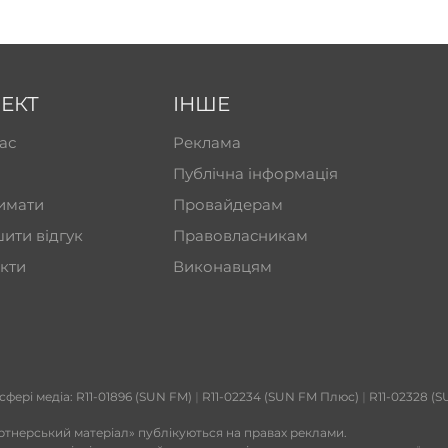
ЕКТ
ІНШЕ
ас
Реклама
Публічна інформація
имати
Провайдерам
ити відгук
Правовласникам
кти
Виконавцям
 сфері медіа: R11-01896 (SUN FM)
|
R11-02234 (SUN FM Плюс)
|
R11-02328 (S
ртнерський матеріал» публікуються на правах реклами.