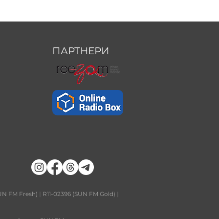
ПАРТНЕРИ
UN FM Fresh)
|
R11-02396 (SUN FM Gold)
|