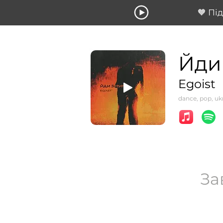
🧡 Пі
Йди
Egoist
dance, pop, uk
За