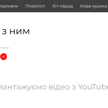
дтримати
Плейліст
Хіт-парад
Нова музика
 з ним
rainian
вантажуємо відео з YouTube.