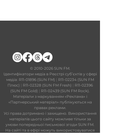
​©
2010-2026
SUN FM.
Ідентифікатори медіа в Реєстрі суб’єктів у сфері
медіа: R11-01896 (SUN FM)
|
R11-02234 (SUN FM
Плюс)
|
R11-02328 (SUN FM Fresh)
|
R11-02396
(SUN FM Gold)
|
R11-02439 (SUN FM Rock).
Матеріали з маркуванням «Реклама» і
«Партнерський матеріал» публікуються на
правах реклами.
Усі права дотримано і захищено. Використання
матеріалів цього сайту можливе тільки за
умови попередньої письмової згоди SUN FM.
На сайті та в ефірі можуть використовуватися
технології штучного інтелекту. Увесь контент