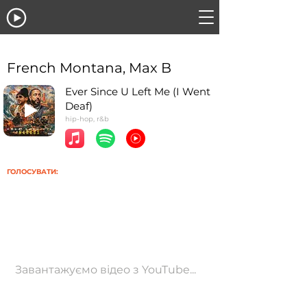
French Montana, Max B
Ever Since U Left Me (I Went
Deaf)
hip-hop, r&b
ГОЛОСУВАТИ:
Завантажуємо відео з YouTube...