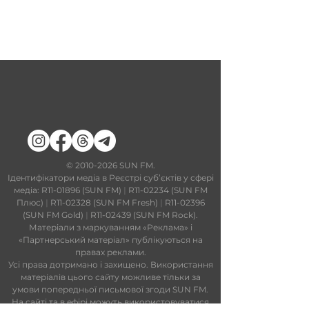
​©
2010-2026
SUN FM.
Ідентифікатори медіа в Реєстрі суб’єктів у сфері
медіа: R11-01896 (SUN FM)
|
R11-02234 (SUN FM
Плюс)
|
R11-02328 (SUN FM Fresh)
|
R11-02396
(SUN FM Gold)
|
R11-02439 (SUN FM Rock).
Матеріали з маркуванням «Реклама» і
«Партнерський матеріал» публікуються на
правах реклами.
Усі права дотримано і захищено. Використання
матеріалів цього сайту можливе тільки за
умови попередньої письмової згоди SUN FM.
На сайті та в ефірі можуть використовуватися