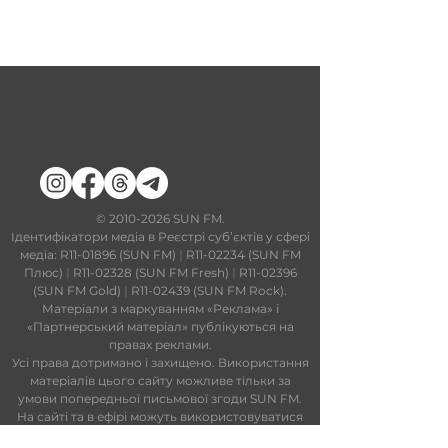
​©
2010-2026
SUN FM.
Ідентифікатори медіа в Реєстрі суб’єктів у сфері
медіа: R11-01896 (SUN FM)
|
R11-02234 (SUN FM
Плюс)
|
R11-02328 (SUN FM Fresh)
|
R11-02396
(SUN FM Gold)
|
R11-02439 (SUN FM Rock).
Матеріали з маркуванням «Реклама» і
«Партнерський матеріал» публікуються на
правах реклами.
Усі права дотримано і захищено. Використання
матеріалів цього сайту можливе тільки за
умови попередньої письмової згоди SUN FM.
На сайті та в ефірі можуть використовуватися
технології штучного інтелекту. Увесь контент