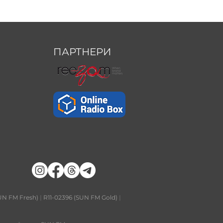
ПАРТНЕРИ
UN FM Fresh)
|
R11-02396 (SUN FM Gold)
|