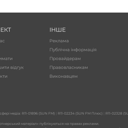
ЕКТ
ІНШЕ
ас
Реклама
Публічна інформація
имати
Провайдерам
ити відгук
Правовласникам
кти
Виконавцям
 сфері медіа: R11-01896 (SUN FM)
|
R11-02234 (SUN FM Плюс)
|
R11-02328 (S
ртнерський матеріал» публікуються на правах реклами.