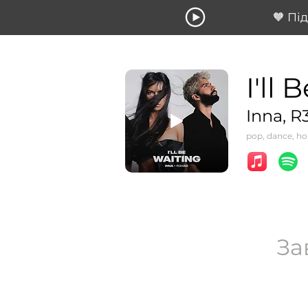
🧡 Пі
I'll
Inna, 
pop, dance, h
За