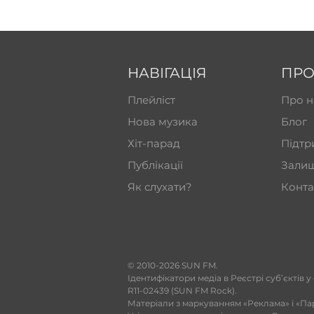
НАВІГАЦІЯ
ПРО
Плейліст
Про н
Нова музика
Блог
Хіт-парад
Підтр
Публікації
Залиш
Як слухати?
Конта
​© 2010-2026 SUN FM.
Ідентифікатори медіа в Реєстрі суб’єктів у
R11-02439 (SUN FM Rock).
Матеріали з маркуванням «Реклама» і «Па