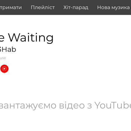
дтримати
Плейліст
Хіт-парад
Нова музика
 Be Waiting
R3Hab
ouse
вантажуємо відео з YouTube.