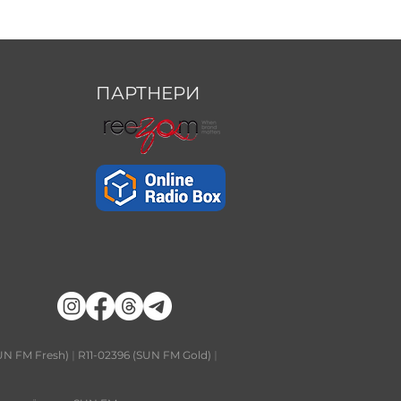
ПАРТНЕРИ
UN FM Fresh)
|
R11-02396 (SUN FM Gold)
|