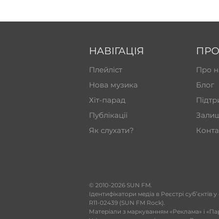
НАВІГАЦІЯ
ПРО
Плейліст
Про н
Нова музика
Блог
Хіт-парад
Підтр
Публікації
Залиш
Як слухати?
Конта
​© 2010-2026 SUN FM.
Ідентифікатори медіа в Реєстрі суб’єктів у
R11-02439 (SUN FM Rock).
Матеріали з маркуванням «Реклама» і «Па