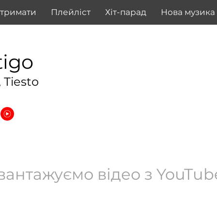
дтримати
Плейліст
Хіт-парад
Нова музика
tigo
, Tiesto
вантажуємо відео з YouTube.