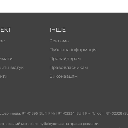
ЕКТ
ІНШЕ
ас
Реклама
Публічна інформація
имати
Провайдерам
ити відгук
Правовласникам
кти
Виконавцям
 сфері медіа: R11-01896 (SUN FM)
|
R11-02234 (SUN FM Плюс)
|
R11-02328 (S
ртнерський матеріал» публікуються на правах реклами.