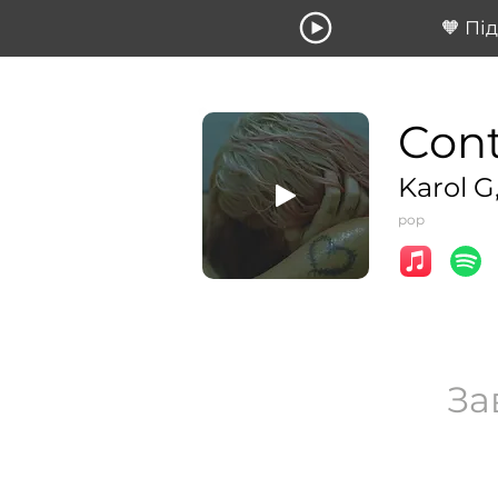
🧡 Пі
Con
Karol G
pop
За