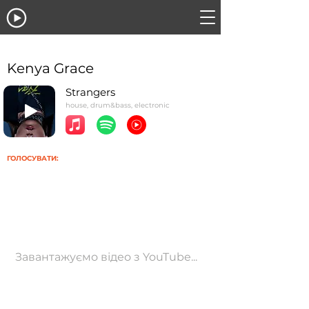
Kenya Grace
Strangers
house, drum&bass, electronic
ГОЛОСУВАТИ:
Завантажуємо відео з YouTube...