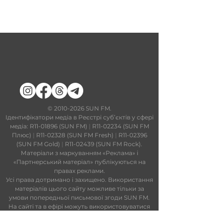
​©
2010-2026
SUN FM.
Ідентифікатори медіа в Реєстрі суб’єктів у сфері
медіа: R11-01896 (SUN FM)
|
R11-02234 (SUN FM
Плюс)
|
R11-02328 (SUN FM Fresh)
|
R11-02396
(SUN FM Gold)
|
R11-02439 (SUN FM Rock).
Матеріали з маркуванням «Реклама» і
«Партнерський матеріал» публікуються на
правах реклами.
Усі права дотримано і захищено. Використання
матеріалів цього сайту можливе тільки за
умови попередньої письмової згоди SUN FM.
На сайті та в ефірі можуть використовуватися
технології штучного інтелекту. Увесь контент