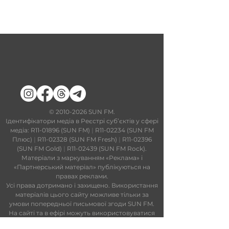
​©
2010-2026
SUN FM.
Ідентифікатори медіа в Реєстрі суб’єктів у сфері
медіа: R11-01896 (SUN FM)
|
R11-02234 (SUN FM
Плюс)
|
R11-02328 (SUN FM Fresh)
|
R11-02396
(SUN FM Gold)
|
R11-02439 (SUN FM Rock).
Матеріали з маркуванням «Реклама» і
«Партнерський матеріал» публікуються на
правах реклами.
Усі права дотримано і захищено. Використання
матеріалів цього сайту можливе тільки за
умови попередньої письмової згоди SUN FM.
На сайті та в ефірі можуть використовуватися
технології штучного інтелекту. Увесь контент